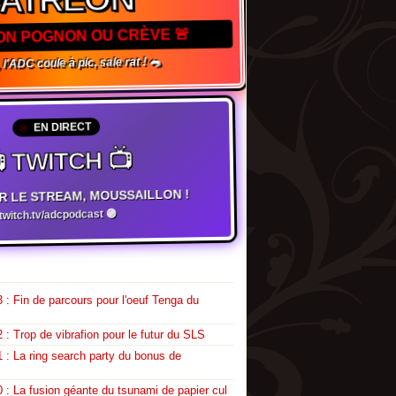
TON POGNON OU CRÈVE 🚨
l'ADC coule à pic, sale rat ! 🐀
EN DIRECT
 TWITCH 📺
R LE STREAM, MOUSSAILLON !
witch.tv/adcpodcast 🟣
 : Fin de parcours pour l'oeuf Tenga du
 : Trop de vibrafion pour le futur du SLS
 : La ring search party du bonus de
 : La fusion géante du tsunami de papier cul