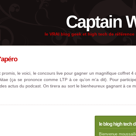
Captain 
le VRAI blog geek et high tech de référenc
l'apéro
t promis, le voici, le concours live pour gagner un magnifique coffret 4
 Aitae (ça se prononce comme LTP à ce qu'on m'a dit). Pour participer
 des actus du podcast. On tirera au sort le bienheureux gagnant à ce 
le blog high tech d
Bienvenue moussaillo