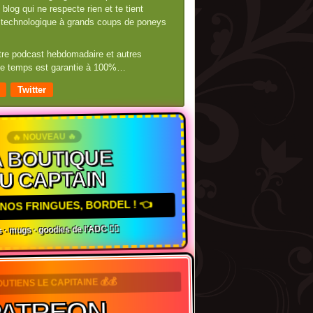
blog qui ne respecte rien et te tient
té technologique à grands coups de poneys
otre podcast hebdomadaire et autres
 de temps est garantie à 100%…
Twitter
🔥 NOUVEAU 🔥
 BOUTIQUE
U CAPTAIN
NOS FRINGUES, BORDEL ! 👈
 · mugs · goodies de l'ADC 🏴‍☠️
OUTIENS LE CAPITAINE 💰💰
ATREON