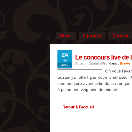
Home
À propos
Contact
24
Le concours live de 
fév
Auteur : CaptainWeb
dans :
Breves
2010
On vous l'avai
Suzumiya" offert par notre bienfaiteur
commentaire avant la fin de la rubrique
à peine une vingtaine de minute!
← Retour à l'accueil