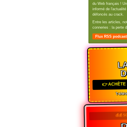
du Web français ! Un 
informé de l'actuali
défoncés au crack.
Entre les articles, n
conneries : la perte
Flux RSS podcast
LA
D
👉 ACHÈTE 
T-shirts
💰💰 S
P