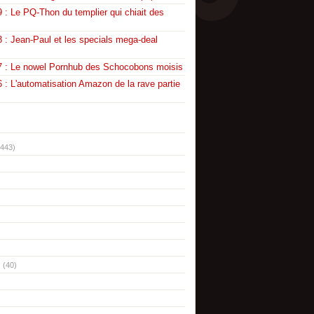
 : Le PQ-Thon du templier qui chiait des
 : Jean-Paul et les specials mega-deal
7 : Le nowel Pornhub des Schocobons moisis
 : L'automatisation Amazon de la rave partie
(443)
(40)