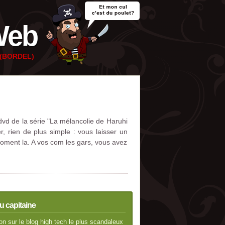
Web
e (BORDEL)
 dvd de la série "La mélancolie de Haruhi
, rien de plus simple : vous laisser un
moment la. A vos com les gars, vous avez
u capitaine
n sur le blog high tech le plus scandaleux