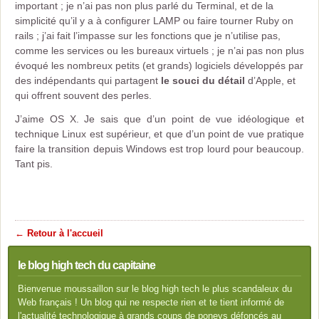
important ; je n’ai pas non plus parlé du Terminal, et de la
simplicité qu’il y a à configurer LAMP ou faire tourner Ruby on
rails ; j’ai fait l’impasse sur les fonctions que je n’utilise pas,
comme les services ou les bureaux virtuels ; je n’ai pas non plus
évoqué les nombreux petits (et grands) logiciels développés par
des indépendants qui partagent
le souci du détail
d’Apple, et
qui offrent souvent des perles.
J’aime OS X. Je sais que d’un point de vue idéologique et
technique Linux est supérieur, et que d’un point de vue pratique
faire la transition depuis Windows est trop lourd pour beaucoup.
Tant pis.
← Retour à l'accueil
le blog high tech du capitaine
Bienvenue moussaillon sur le blog high tech le plus scandaleux du
Web français ! Un blog qui ne respecte rien et te tient informé de
l'actualité technologique à grands coups de poneys défoncés au