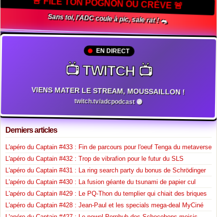
🚨 FILE TON POGNON OU CRÈVE 🚨
Sans toi, l'ADC coule à pic, sale rat ! 🐀
EN DIRECT
📺 TWITCH 📺
VIENS MATER LE STREAM, MOUSSAILLON !
twitch.tv/adcpodcast 🟣
Derniers articles
L'apéro du Captain #433 : Fin de parcours pour l'oeuf Tenga du metaverse
L'apéro du Captain #432 : Trop de vibrafion pour le futur du SLS
L'apéro du Captain #431 : La ring search party du bonus de Schrödinger
L'apéro du Captain #430 : La fusion géante du tsunami de papier cul
L'apéro du Captain #429 : Le PQ-Thon du templier qui chiait des briques
L'apéro du Captain #428 : Jean-Paul et les specials mega-deal MyCiné
L'apéro du Captain #427 : Le nowel Pornhub des Schocobons moisis