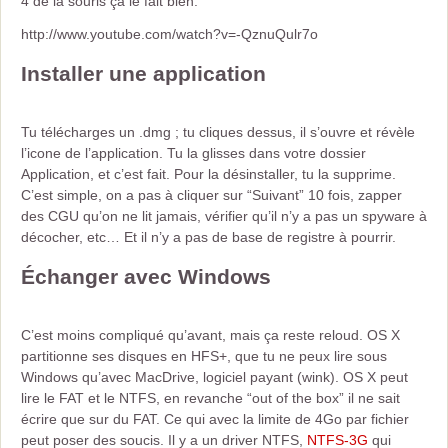
4 de la souris ça le fait bien.
http://www.youtube.com/watch?v=-QznuQulr7o
Installer une application
Tu télécharges un .dmg ; tu cliques dessus, il s’ouvre et révèle
l’icone de l’application. Tu la glisses dans votre dossier
Application, et c’est fait. Pour la désinstaller, tu la supprime.
C’est simple, on a pas à cliquer sur “Suivant” 10 fois, zapper
des CGU qu’on ne lit jamais, vérifier qu’il n’y a pas un spyware à
décocher, etc… Et il n’y a pas de base de registre à pourrir.
Échanger avec Windows
C’est moins compliqué qu’avant, mais ça reste reloud. OS X
partitionne ses disques en HFS+, que tu ne peux lire sous
Windows qu’avec MacDrive, logiciel payant (wink). OS X peut
lire le FAT et le NTFS, en revanche “out of the box” il ne sait
écrire que sur du FAT. Ce qui avec la limite de 4Go par fichier
peut poser des soucis. Il y a un driver NTFS,
NTFS-3G
qui