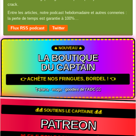
crack.
Entre les articles, notre podcast hebdomadaire et autres conneries :
la perte de temps est garantie à 100%…
Flux RSS podcast
Twitter
🔥 NOUVEAU 🔥
LA BOUTIQUE
DU CAPTAIN
👉 ACHÈTE NOS FRINGUES, BORDEL ! 👈
T-shirts · mugs · goodies de l'ADC 🏴‍☠️
💰💰 SOUTIENS LE CAPITAINE 💰💰
PATREON