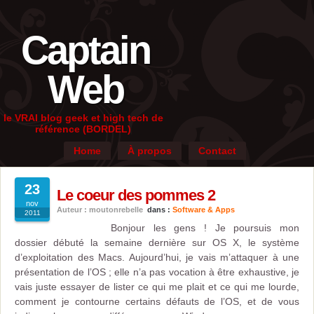
Captain
Web
le VRAI blog geek et high tech de
référence (BORDEL)
Home
À propos
Contact
23
Le coeur des pommes 2
nov
Auteur : moutonrebelle
dans :
Software & Apps
2011
Bonjour les gens ! Je poursuis mon
dossier débuté la semaine dernière sur OS X, le système
d’exploitation des Macs. Aujourd’hui, je vais m’attaquer à une
présentation de l’OS ; elle n’a pas vocation à être exhaustive, je
vais juste essayer de lister ce qui me plait et ce qui me lourde,
comment je contourne certains défauts de l’OS, et de vous