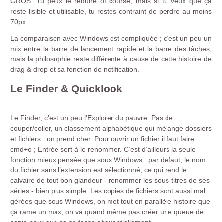
GROS. Tu peux le réduire of course, mais si tu veux que ça
reste lisible et utilisable, tu restes contraint de perdre au moins
70px…
La comparaison avec Windows est compliquée ; c’est un peu un
mix entre la barre de lancement rapide et la barre des tâches,
mais la philosophie reste différente à cause de cette histoire de
drag & drop et sa fonction de notification.
Le Finder & Quicklook
Le Finder, c’est un peu l’Explorer du pauvre. Pas de
couper/coller, un classement alphabétique qui mélange dossiers
et fichiers : on prend cher. Pour ouvrir un fichier il faut faire
cmd+o ; Entrée sert à le renommer. C’est d’ailleurs la seule
fonction mieux pensée que sous Windows : par défaut, le nom
du fichier sans l’extension est sélectionné, ce qui rend le
calvaire de tout bon glandeur - renommer les sous-titres de ses
séries - bien plus simple. Les copies de fichiers sont aussi mal
gérées que sous Windows, on met tout en parallèle histoire que
ça rame un max, on va quand même pas créer une queue de
copie pour que ça se fasse séquentiellement…