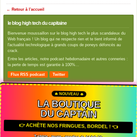
← Retour à l'accueil
le blog high tech du capitaine
Bienvenue moussaillon sur le blog high tech le plus scandaleux du
Web français ! Un blog qui ne respecte rien et te tient informé de
l'actualité technologique à grands coups de poneys défoncés au
crack.
Entre les articles, notre podcast hebdomadaire et autres conneries :
la perte de temps est garantie à 100%…
Flux RSS podcast
Twitter
🔥 NOUVEAU 🔥
LA BOUTIQUE
DU CAPTAIN
👉 ACHÈTE NOS FRINGUES, BORDEL ! 👈
T-shirts · mugs · goodies de l'ADC 🏴‍☠️