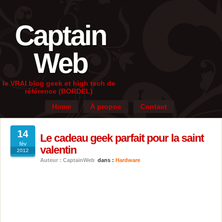
Captain
Web
le VRAI blog geek et high tech de
référence (BORDEL)
Home
À propos
Contact
14
Le cadeau geek parfait pour la saint
fév
valentin
2012
Auteur : CaptainWeb
dans :
Hardware