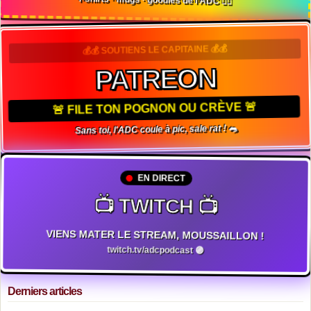
💰💰 SOUTIENS LE CAPITAINE 💰💰
PATREON
🚨 FILE TON POGNON OU CRÈVE 🚨
Sans toi, l'ADC coule à pic, sale rat ! 🐀
EN DIRECT
📺 TWITCH 📺
VIENS MATER LE STREAM, MOUSSAILLON !
twitch.tv/adcpodcast 🟣
Derniers articles