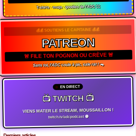
T-shirts · mugs · goodies de l'ADC 🏴‍☠️
💰💰 SOUTIENS LE CAPITAINE 💰💰
PATREON
🚨 FILE TON POGNON OU CRÈVE 🚨
Sans toi, l'ADC coule à pic, sale rat ! 🐀
EN DIRECT
📺 TWITCH 📺
VIENS MATER LE STREAM, MOUSSAILLON !
twitch.tv/adcpodcast 🟣
Derniers articles