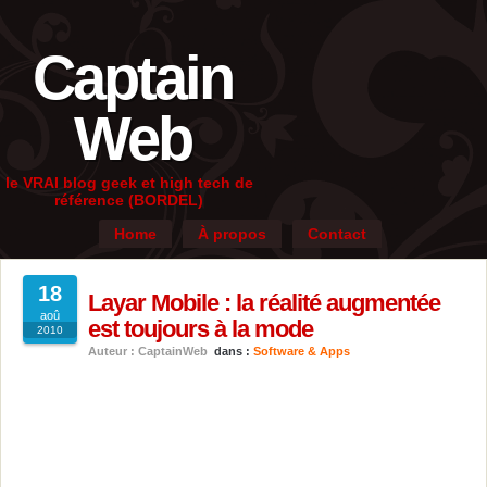
Captain
Web
le VRAI blog geek et high tech de
référence (BORDEL)
Home
À propos
Contact
18
Layar Mobile : la réalité augmentée
aoû
est toujours à la mode
2010
Auteur : CaptainWeb
dans :
Software & Apps