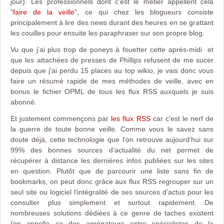
jour). Les professionnels dont c'est le métier appellent cela
"
faire de la veille
", ce qui chez les blogueurs consiste
principalement à lire des news durant des heures en se grattant
les couilles pour ensuite les paraphraser sur son propre blog.
Vu que j'ai plus trop de poneys à fouetter cette après-midi et
que les attachées de presses de Phillips refusent de me sucer
depuis que j'ai perdu 15 places au top wikio, je vais donc vous
faire un résumé rapide de mes méthodes de veille, avec en
bonus le fichier OPML de tous les flux RSS auxquels je suis
abonné.
Et justement commençons par
les flux RSS
car c’est le nerf de
la guerre de toute bonne veille. Comme vous le savez sans
doute déjà, cette technologie que l’on retrouve aujourd’hui sur
99% des bonnes sources d’actualité du net permet de
récupérer à distance les dernières infos publiées sur les sites
en question. Plutôt que de parcourir une liste sans fin de
bookmarks, on peut donc grâce aux flux RSS regrouper sur un
seul site ou logiciel l’intégralité de ses sources d’actus pour les
consulter plus simplement et surtout rapidement. De
nombreuses solutions dédiées à ce genre de taches existent
(on appelle ça des agrégateurs entre spécialistes de la