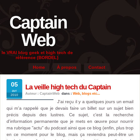
Captain
Web
le VRAI blog geek et high tech de
référence (BORDEL)
Home
À propos
Contact
05
La veille high tech du Captain
avr
Auteur : CaptainWeb
dans :
Web, blogs etc...
2010
J'ai reçu il y a quelques jours un email
qui m'a rappelé que je devais faire un billet sur un sujet bien
précis depuis des lustres. Ce sujet, c'est la recherche
d'information permanente que je mets en œuvre pour nourrir
ma rubrique "actu" du podcast ainsi que ce blog (enfin, plus trop
en ce moment pour le blog, mais ça reviendra peut-être un