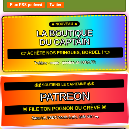
Flux RSS podcast
Twitter
🔥 NOUVEAU 🔥
LA BOUTIQUE
DU CAPTAIN
👉 ACHÈTE NOS FRINGUES, BORDEL ! 👈
T-shirts · mugs · goodies de l'ADC 🏴‍☠️
💰💰 SOUTIENS LE CAPITAINE 💰💰
PATREON
🚨 FILE TON POGNON OU CRÈVE 🚨
Sans toi, l'ADC coule à pic, sale rat ! 🐀