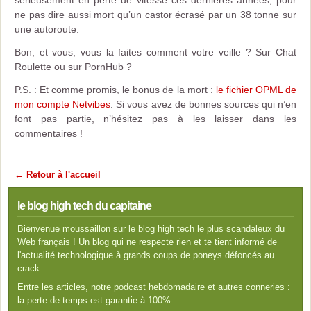
sérieusement en perte de vitesse ces dernières années, pour
ne pas dire aussi mort qu’un castor écrasé par un 38 tonne sur
une autoroute.
Bon, et vous, vous la faites comment votre veille ? Sur Chat
Roulette ou sur PornHub ?
P.S. : Et comme promis, le bonus de la mort :
le fichier OPML de
mon compte Netvibes
. Si vous avez de bonnes sources qui n’en
font pas partie, n’hésitez pas à les laisser dans les
commentaires !
← Retour à l'accueil
le blog high tech du capitaine
Bienvenue moussaillon sur le blog high tech le plus scandaleux du
Web français ! Un blog qui ne respecte rien et te tient informé de
l'actualité technologique à grands coups de poneys défoncés au
crack.
Entre les articles, notre podcast hebdomadaire et autres conneries :
la perte de temps est garantie à 100%…