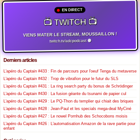
EN DIRECT
📺 TWITCH 📺
VIENS MATER LE STREAM, MOUSSAILLON !
twitch.tv/adcpodcast 🟣
Derniers articles
L'apéro du Captain #433 : Fin de parcours pour l'oeuf Tenga du metaverse
L'apéro du Captain #432 : Trop de vibrafion pour le futur du SLS
L'apéro du Captain #431 : La ring search party du bonus de Schrödinger
L'apéro du Captain #430 : La fusion géante du tsunami de papier cul
L'apéro du Captain #429 : Le PQ-Thon du templier qui chiait des briques
L'apéro du Captain #428 : Jean-Paul et les specials mega-deal MyCiné
L'apéro du Captain #427 : Le nowel Pornhub des Schocobons moisis
L'apéro du Captain #426 : L'automatisation Amazon de la rave partie pour
enfant