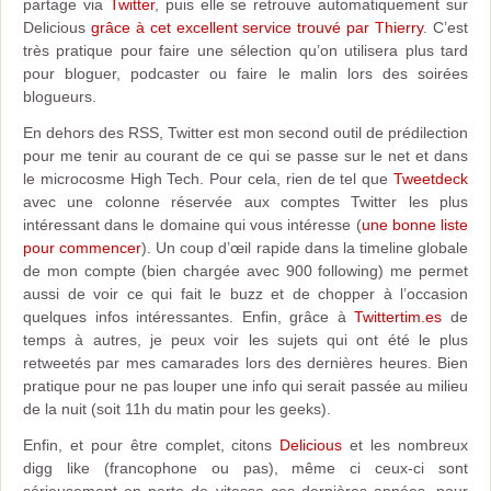
partage via
Twitter
, puis elle se retrouve automatiquement sur
Delicious
grâce à cet excellent service trouvé par Thierry
. C’est
très pratique pour faire une sélection qu’on utilisera plus tard
pour bloguer, podcaster ou faire le malin lors des soirées
blogueurs.
En dehors des RSS, Twitter est mon second outil de prédilection
pour me tenir au courant de ce qui se passe sur le net et dans
le microcosme High Tech. Pour cela, rien de tel que
Tweetdeck
avec une colonne réservée aux comptes Twitter les plus
intéressant dans le domaine qui vous intéresse (
une bonne liste
pour commencer
). Un coup d’œil rapide dans la timeline globale
de mon compte (bien chargée avec 900 following) me permet
aussi de voir ce qui fait le buzz et de chopper à l’occasion
quelques infos intéressantes. Enfin, grâce à
Twittertim.es
de
temps à autres, je peux voir les sujets qui ont été le plus
retweetés par mes camarades lors des dernières heures. Bien
pratique pour ne pas louper une info qui serait passée au milieu
de la nuit (soit 11h du matin pour les geeks).
Enfin, et pour être complet, citons
Delicious
et les nombreux
digg like (francophone ou pas), même ci ceux-ci sont