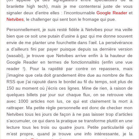
branlette high tech), mais je me contenterai juste de vous
signaler deux d’entre elles : l’incontournable
Google Reader
et
Netvibes
, le challenger qui sent bon le fromage qui pue.
Personnellement, je suis resté fidèle à Netvibes pour ma veille
bien que ce soit une putain d’usine à gaz qui me donne souvent
envie de me planter une fourchette dans l’œil. La persévérance
a d’ailleurs fini par payer puisque depuis sa dernière version
(wasabi), je trouve que Netvibes arrive enfin à la hauteur de
Google Reader en termes de fonctionnalités (enfin une vue
reader !). Pour la rapidité par contre on repassera, mais
j’imagine que cela doit grandement être due au nombre de flux
RSS que j'ai rajouté dans le bordel au fil du temps, soit plus de
150 au moment où j’écris ces lignes. Mine de rien, à raison de
quelques billets par jour sur chaque flux, on se retrouve vite
avec 1000 articles non lus, ce qui est clairement la mort à
rattraper. Ma petite règle personnelle est donc de checker mon
Netvibes tous les jours de façon à ne pas laisser trop d’articles
s’accumuler, ce qui dans la pratique se transforme plutôt en une
lecture tous les trois ou quatre jours. Petite particularité qui
m’est propre, quand je trouve une info intéressante, je la