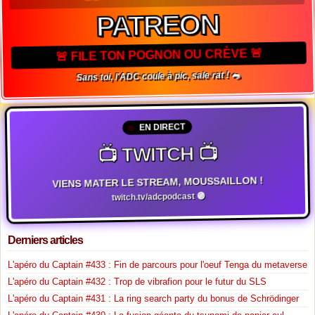
PATREON
🚨 FILE TON POGNON OU CRÈVE 🚨
Sans toi, l'ADC coule à pic, sale rat ! 🐀
EN DIRECT
📺 TWITCH 📺
VIENS MATER LE STREAM, MOUSSAILLON !
twitch.tv/adcpodcast 🟣
Derniers articles
L'apéro du Captain #433 : Fin de parcours pour l'oeuf Tenga du metaverse
L'apéro du Captain #432 : Trop de vibrafion pour le futur du SLS
L'apéro du Captain #431 : La ring search party du bonus de Schrödinger