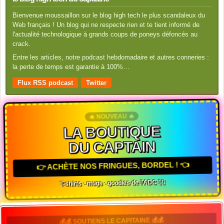
Bienvenue moussaillon sur le blog high tech le plus scandaleux du
Web français ! Un blog qui ne respecte rien et te tient informé de
l'actualité technologique à grands coups de poneys défoncés au
crack.
Entre les articles, notre podcast hebdomadaire et autres conneries :
la perte de temps est garantie à 100%…
Flux RSS podcast
Twitter
🔥 NOUVEAU 🔥
LA BOUTIQUE
DU CAPTAIN
👉 ACHÈTE NOS FRINGUES, BORDEL ! 👈
T-shirts · mugs · goodies de l'ADC 🏴‍☠️
💰💰 SOUTIENS LE CAPITAINE 💰💰