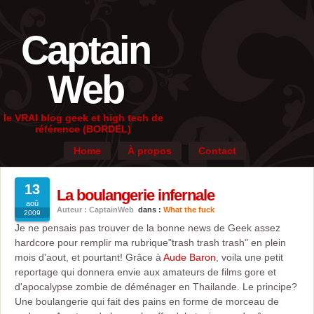
Captain
Web
le VRAI blog geek et high tech de
référence (BORDEL)
Home
À propos
Contact
13
La boulangerie infernale
aoû
Auteur : CaptainWeb
dans :
What the fuck
2009
Je ne pensais pas trouver de la bonne news de Geek assez
hardcore pour remplir ma rubrique"trash trash trash" en plein
mois d'aout, et pourtant! Grâce à
Aude Baron
, voila une petit
reportage qui donnera envie aux amateurs de films gore et
d'apocalypse zombie de déménager en Thailande. Le principe?
Une boulangerie qui fait des pains en forme de morceau de