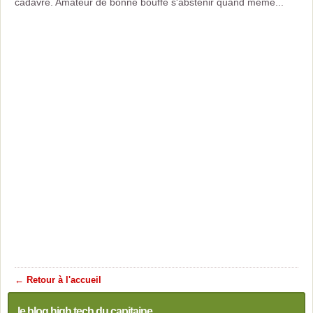
cadavre. Amateur de bonne bouffe s'abstenir quand même...
← Retour à l'accueil
le blog high tech du capitaine