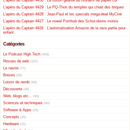
L'apéro du Captain #430 : La fusion géante du tsunami de papier cul
L'apéro du Captain #429 : Le PQ-Thon du templier qui chiait des briques
L'apéro du Captain #428 : Jean-Paul et les specials mega-deal MyCiné
L'apéro du Captain #427 : Le nowel Pornhub des Schocobons moisis
L'apéro du Captain #426 : L'automatisation Amazon de la rave partie pour
enfant
Catégories
Le Podcast High Tech
(443)
Revues de web
(137)
Le navire
(77)
Breves
(65)
Loisirs de nerds
(50)
Découverte
(45)
Web, blogs etc...
(43)
Sciences et techniques
(40)
Software & Apps
(29)
Concepts
(25)
Hardware
(21)