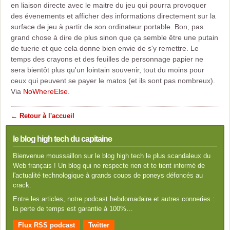
en liaison directe avec le maitre du jeu qui pourra provoquer
des évenements et afficher des informations directement sur la
surface de jeu à partir de son ordinateur portable. Bon, pas
grand chose à dire de plus sinon que ça semble être une putain
de tuerie et que cela donne bien envie de s'y remettre. Le
temps des crayons et des feuilles de personnage papier ne
sera bientôt plus qu'un lointain souvenir, tout du moins pour
ceux qui peuvent se payer le matos (et ils sont pas nombreux).
Via
NoWhereElse
.
← Retour à l'accueil
le blog high tech du capitaine
Bienvenue moussaillon sur le blog high tech le plus scandaleux du
Web français ! Un blog qui ne respecte rien et te tient informé de
l'actualité technologique à grands coups de poneys défoncés au
crack.
Entre les articles, notre podcast hebdomadaire et autres conneries :
la perte de temps est garantie à 100%…
Flux RSS podcast
Twitter