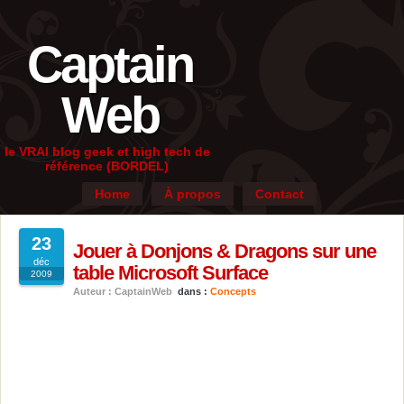
Captain
Web
le VRAI blog geek et high tech de
référence (BORDEL)
Home
À propos
Contact
23
Jouer à Donjons & Dragons sur une
déc
table Microsoft Surface
2009
Auteur : CaptainWeb
dans :
Concepts