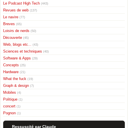
Le Podcast High Tech
(443)
Revues de web
(137)
Le navire
(77)
Breves
(65)
Loisirs de nerds
(50)
Découverte
(45)
Web, blogs etc...
(43)
Sciences et techniques
(40)
Software & Apps
(29)
Concepts
(25)
Hardware
(21)
What the fuck
(19)
Graph & design
(7)
Mobiles
(4)
Politique
(1)
concert
(1)
Pognon
(1)
Ressuscité par Claude