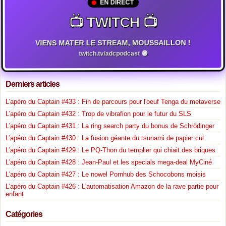
EN DIRECT
📺 TWITCH 📺
VIENS MATER LE STREAM, MOUSSAILLON !
twitch.tv/adcpodcast 🟣
Derniers articles
L'apéro du Captain #433 : Fin de parcours pour l'oeuf Tenga du metaverse
L'apéro du Captain #432 : Trop de vibrafion pour le futur du SLS
L'apéro du Captain #431 : La ring search party du bonus de Schrödinger
L'apéro du Captain #430 : La fusion géante du tsunami de papier cul
L'apéro du Captain #429 : Le PQ-Thon du templier qui chiait des briques
L'apéro du Captain #428 : Jean-Paul et les specials mega-deal MyCiné
L'apéro du Captain #427 : Le nowel Pornhub des Schocobons moisis
L'apéro du Captain #426 : L'automatisation Amazon de la rave partie pour
enfant
Catégories