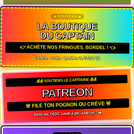
🔥 NOUVEAU 🔥
LA BOUTIQUE
DU CAPTAIN
👉 ACHÈTE NOS FRINGUES, BORDEL ! 👈
T-shirts · mugs · goodies de l'ADC 🏴‍☠️
💰💰 SOUTIENS LE CAPITAINE 💰💰
PATREON
🚨 FILE TON POGNON OU CRÈVE 🚨
Sans toi, l'ADC coule à pic, sale rat ! 🐀