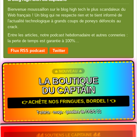
Bienvenue moussaillon sur le blog high tech le plus scandaleux du
Web français ! Un blog qui ne respecte rien et te tient informé de
l'actualité technologique à grands coups de poneys défoncés au
crack.
Entre les articles, notre podcast hebdomadaire et autres conneries :
la perte de temps est garantie à 100%…
Flux RSS podcast
Twitter
🔥 NOUVEAU 🔥
LA BOUTIQUE
DU CAPTAIN
👉 ACHÈTE NOS FRINGUES, BORDEL ! 👈
T-shirts · mugs · goodies de l'ADC 🏴‍☠️
💰💰 SOUTIENS LE CAPITAINE 💰💰