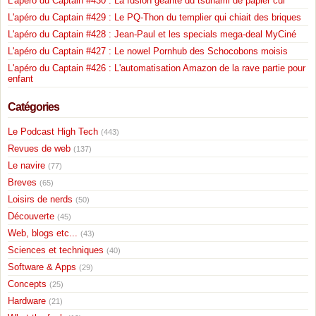
L'apéro du Captain #430 : La fusion géante du tsunami de papier cul
L'apéro du Captain #429 : Le PQ-Thon du templier qui chiait des briques
L'apéro du Captain #428 : Jean-Paul et les specials mega-deal MyCiné
L'apéro du Captain #427 : Le nowel Pornhub des Schocobons moisis
L'apéro du Captain #426 : L'automatisation Amazon de la rave partie pour
enfant
Catégories
Le Podcast High Tech
(443)
Revues de web
(137)
Le navire
(77)
Breves
(65)
Loisirs de nerds
(50)
Découverte
(45)
Web, blogs etc...
(43)
Sciences et techniques
(40)
Software & Apps
(29)
Concepts
(25)
Hardware
(21)