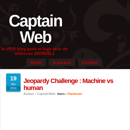
Captain
Web
le VRAI blog geek et high tech de
référence (BORDEL)
Home
À propos
Contact
19
Jeopardy Challenge : Machine vs
fév
human
2011
Auteur : CaptainWeb
dans :
Hardware