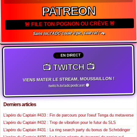
PATREON
🚨 FILE TON POGNON OU CRÈVE 🚨
Sans toi, l'ADC coule à pic, sale rat ! 🐀
EN DIRECT
📺 TWITCH 📺
VIENS MATER LE STREAM, MOUSSAILLON !
twitch.tv/adcpodcast 🟣
Derniers articles
L'apéro du Captain #433 : Fin de parcours pour l'oeuf Tenga du metaverse
L'apéro du Captain #432 : Trop de vibrafion pour le futur du SLS
L'apéro du Captain #431 : La ring search party du bonus de Schrödinger