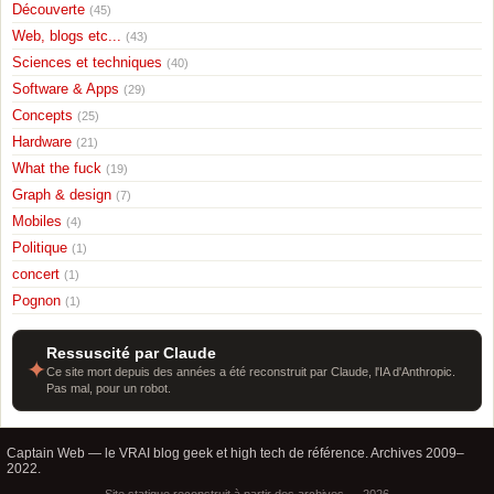
Découverte
(45)
Web, blogs etc...
(43)
Sciences et techniques
(40)
Software & Apps
(29)
Concepts
(25)
Hardware
(21)
What the fuck
(19)
Graph & design
(7)
Mobiles
(4)
Politique
(1)
concert
(1)
Pognon
(1)
Ressuscité par Claude
✦
Ce site mort depuis des années a été reconstruit par Claude, l'IA d'Anthropic.
Pas mal, pour un robot.
Captain Web — le VRAI blog geek et high tech de référence. Archives 2009–
2022.