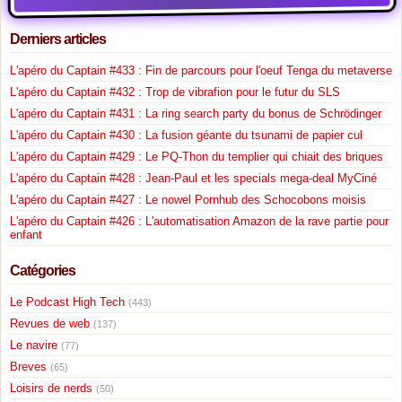
Derniers articles
L'apéro du Captain #433 : Fin de parcours pour l'oeuf Tenga du metaverse
L'apéro du Captain #432 : Trop de vibrafion pour le futur du SLS
L'apéro du Captain #431 : La ring search party du bonus de Schrödinger
L'apéro du Captain #430 : La fusion géante du tsunami de papier cul
L'apéro du Captain #429 : Le PQ-Thon du templier qui chiait des briques
L'apéro du Captain #428 : Jean-Paul et les specials mega-deal MyCiné
L'apéro du Captain #427 : Le nowel Pornhub des Schocobons moisis
L'apéro du Captain #426 : L'automatisation Amazon de la rave partie pour
enfant
Catégories
Le Podcast High Tech
(443)
Revues de web
(137)
Le navire
(77)
Breves
(65)
Loisirs de nerds
(50)