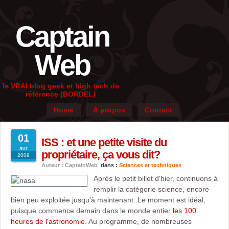
Captain
Web
le VRAI blog geek et high tech de
référence (BORDEL)
Home
À propos
Contact
01
ISS : et une petite visite du
avr
propriétaire, ça vous dit?
2009
Auteur : CaptainWeb
dans :
Sciences et techniques
Après le petit billet d'hier, continuons à
remplir la catégorie science, encore
bien peu exploitée jusqu'à maintenant. Le moment est idéal,
puisque commence demain dans le monde entier
les 100
heures de l'astronomie
. Au programme, de nombreuses