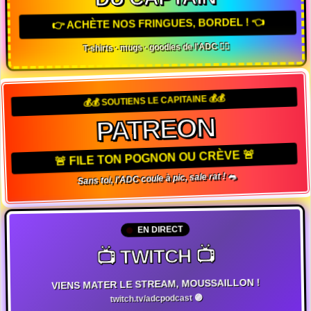
👉 ACHÈTE NOS FRINGUES, BORDEL ! 👈
T-shirts · mugs · goodies de l'ADC 🏴‍☠️
💰💰 SOUTIENS LE CAPITAINE 💰💰
PATREON
🚨 FILE TON POGNON OU CRÈVE 🚨
Sans toi, l'ADC coule à pic, sale rat ! 🐀
EN DIRECT
📺 TWITCH 📺
VIENS MATER LE STREAM, MOUSSAILLON !
twitch.tv/adcpodcast 🟣