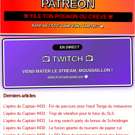
PATREON
🚨 FILE TON POGNON OU CRÈVE 🚨
Sans toi, l'ADC coule à pic, sale rat ! 🐀
EN DIRECT
📺 TWITCH 📺
VIENS MATER LE STREAM, MOUSSAILLON !
twitch.tv/adcpodcast 🟣
Derniers articles
L'apéro du Captain #433 : Fin de parcours pour l'oeuf Tenga du metaverse
L'apéro du Captain #432 : Trop de vibrafion pour le futur du SLS
L'apéro du Captain #431 : La ring search party du bonus de Schrödinger
L'apéro du Captain #430 : La fusion géante du tsunami de papier cul