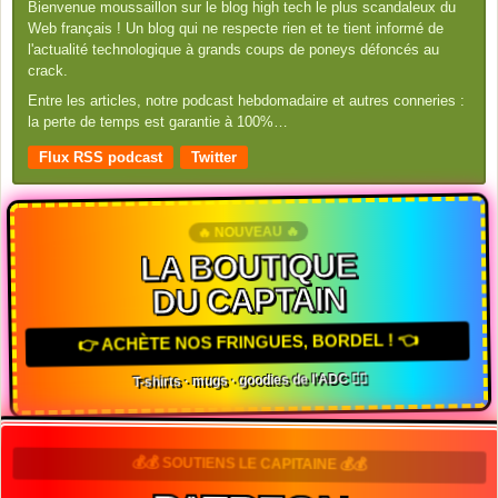
Bienvenue moussaillon sur le blog high tech le plus scandaleux du
Web français ! Un blog qui ne respecte rien et te tient informé de
l'actualité technologique à grands coups de poneys défoncés au
crack.
Entre les articles, notre podcast hebdomadaire et autres conneries :
la perte de temps est garantie à 100%…
Flux RSS podcast
Twitter
🔥 NOUVEAU 🔥
LA BOUTIQUE
DU CAPTAIN
👉 ACHÈTE NOS FRINGUES, BORDEL ! 👈
T-shirts · mugs · goodies de l'ADC 🏴‍☠️
💰💰 SOUTIENS LE CAPITAINE 💰💰