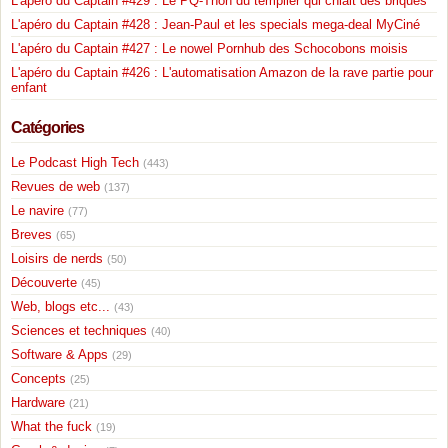
L'apéro du Captain #429 : Le PQ-Thon du templier qui chiait des briques
L'apéro du Captain #428 : Jean-Paul et les specials mega-deal MyCiné
L'apéro du Captain #427 : Le nowel Pornhub des Schocobons moisis
L'apéro du Captain #426 : L'automatisation Amazon de la rave partie pour
enfant
Catégories
Le Podcast High Tech
(443)
Revues de web
(137)
Le navire
(77)
Breves
(65)
Loisirs de nerds
(50)
Découverte
(45)
Web, blogs etc...
(43)
Sciences et techniques
(40)
Software & Apps
(29)
Concepts
(25)
Hardware
(21)
What the fuck
(19)