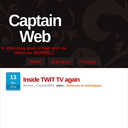
Captain
Web
le VRAI blog geek et high tech de
référence (BORDEL)
Home
À propos
Contact
13
Inside TWIT TV again
fév
Auteur : CaptainWeb
dans :
Sciences et techniques
2011