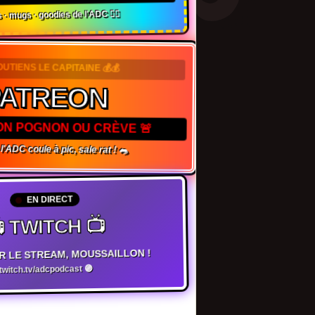
 · mugs · goodies de l'ADC 🏴‍☠️
OUTIENS LE CAPITAINE 💰💰
PATREON
TON POGNON OU CRÈVE 🚨
 l'ADC coule à pic, sale rat ! 🐀
EN DIRECT
 TWITCH 📺
R LE STREAM, MOUSSAILLON !
witch.tv/adcpodcast 🟣