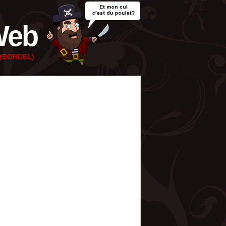
Web
e (BORDEL)