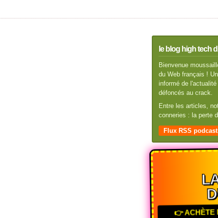
le blog high tech d
Bienvenue moussaillo
du Web français ! Un 
informé de l'actuali
défoncés au crack.
Entre les articles, n
conneries : la perte
Flux RSS podcast
LA
D
👉 ACHÈTE 