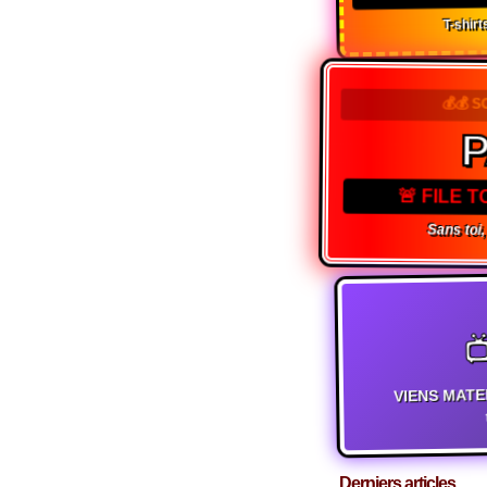
T-shirts
💰💰 S
🚨 FILE 
Sans toi,

VIENS MATE
t
Derniers articles