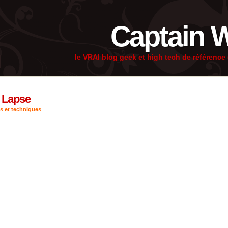
Captain 
le VRAI blog geek et high tech de référenc
e Lapse
s et techniques