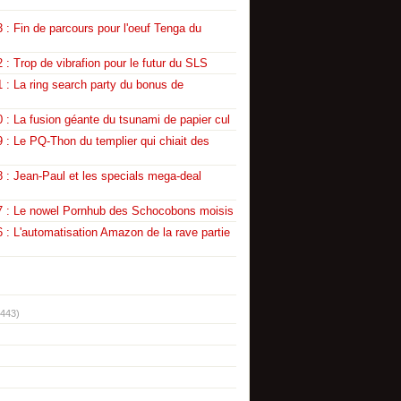
 : Fin de parcours pour l'oeuf Tenga du
 : Trop de vibrafion pour le futur du SLS
 : La ring search party du bonus de
 : La fusion géante du tsunami de papier cul
 : Le PQ-Thon du templier qui chiait des
 : Jean-Paul et les specials mega-deal
7 : Le nowel Pornhub des Schocobons moisis
 : L'automatisation Amazon de la rave partie
(443)