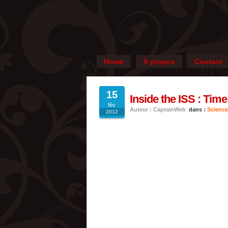
Home
À propos
Contact
15
Inside the ISS : Tim
fév
Auteur : CaptainWeb
dans :
Science
2012