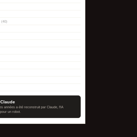
(40)
 Claude
s années a été reconstruit par Claude, l'IA
 pour un robot.