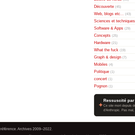
Découverte
(45)
Web, blogs etc...
(43)
Sciences et techniques
Software & Apps
(29)
Concepts
(25)
Hardware
(21)
What the fuck
(19)
Graph & design
(7)
Mobiles
(4)
Politique
(1)
concert
(1)
Pognon
(1)
Ressuscité par
✦
Ce site mort depuis de
d'Anthropic. Pas mal,
 référence. Archives 2009–2022.