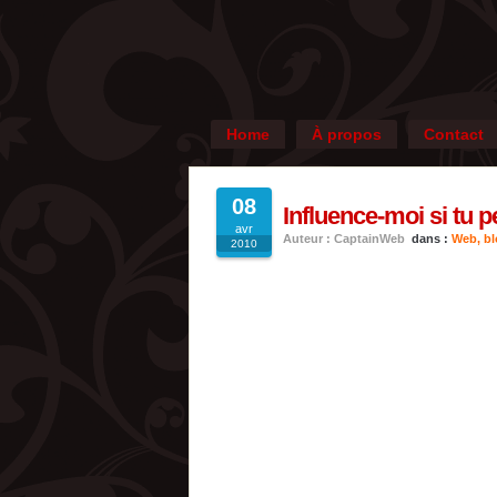
Home
À propos
Contact
08
Influence-moi si tu p
avr
Auteur : CaptainWeb
dans :
Web, blo
2010