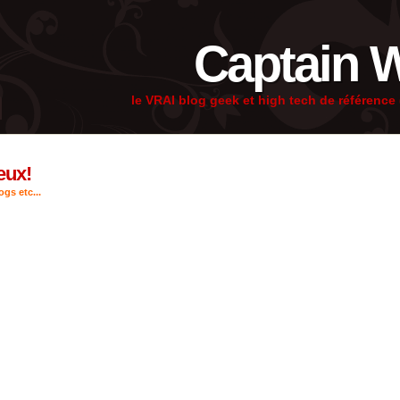
Captain 
le VRAI blog geek et high tech de référenc
eux!
gs etc...