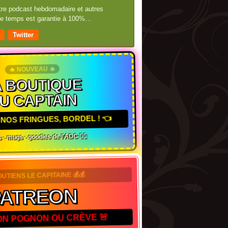
otre podcast hebdomadaire et autres
 de temps est garantie à 100%…
Twitter
🔥 NOUVEAU 🔥
 BOUTIQUE
U CAPTAIN
NOS FRINGUES, BORDEL ! 👈
 · mugs · goodies de l'ADC 🏴‍☠️
OUTIENS LE CAPITAINE 💰💰
PATREON
TON POGNON OU CRÈVE 🚨