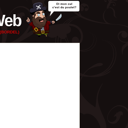
Web
e (BORDEL)