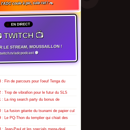
 l'ADC coule à pic, sale rat ! 🐀
EN DIRECT
 TWITCH 📺
R LE STREAM, MOUSSAILLON !
witch.tv/adcpodcast 🟣
 : Fin de parcours pour l'oeuf Tenga du
 : Trop de vibrafion pour le futur du SLS
 : La ring search party du bonus de
 : La fusion géante du tsunami de papier cul
 : Le PQ-Thon du templier qui chiait des
 : Jean-Paul et les specials mega-deal