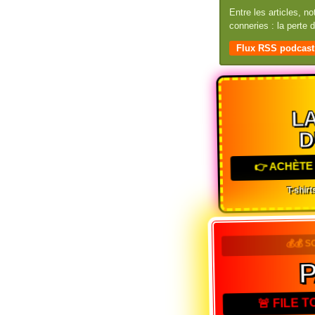
Entre les articles, n
conneries : la perte
Flux RSS podcast
LA
D
👉 ACHÈTE 
T-shirts
💰💰 S
🚨 FILE 