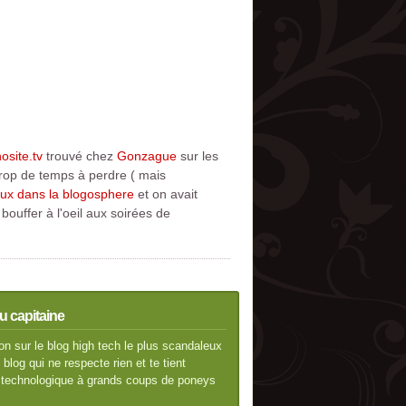
osite.tv
trouvé chez
Gonzague
sur les
trop de temps à perdre ( mais
reux dans la blogosphere
et on avait
uffer à l'oeil aux soirées de
u capitaine
n sur le blog high tech le plus scandaleux
blog qui ne respecte rien et te tient
té technologique à grands coups de poneys