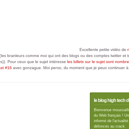
Excellente petite vidéo de
n
(les branleurs comme moi qui ont des blogs ou des comptes twitter et 
)). Pour ceux que le sujet intéresse
les billets sur le sujet sont nomb
ast #16
avec gonzague. Moi perso, du moment que je peux continuer à bo
le blog high tech d
Bienvenue moussaillo
du Web français ! Un 
informé de l'actuali
défoncés au crack.