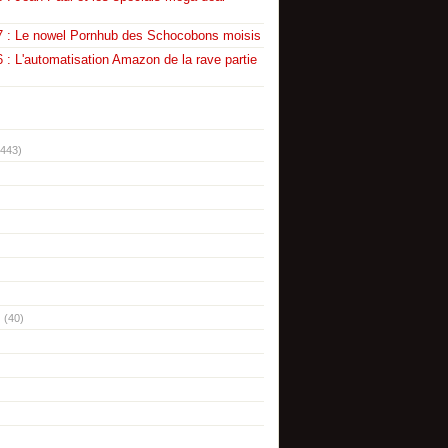
7 : Le nowel Pornhub des Schocobons moisis
 : L'automatisation Amazon de la rave partie
(443)
(40)