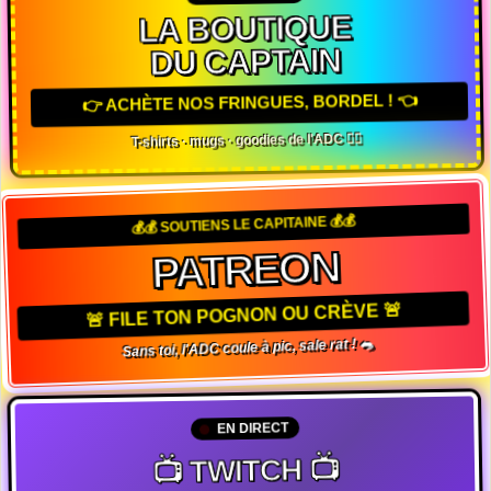
LA BOUTIQUE
DU CAPTAIN
👉 ACHÈTE NOS FRINGUES, BORDEL ! 👈
T-shirts · mugs · goodies de l'ADC 🏴‍☠️
💰💰 SOUTIENS LE CAPITAINE 💰💰
PATREON
🚨 FILE TON POGNON OU CRÈVE 🚨
Sans toi, l'ADC coule à pic, sale rat ! 🐀
EN DIRECT
📺 TWITCH 📺