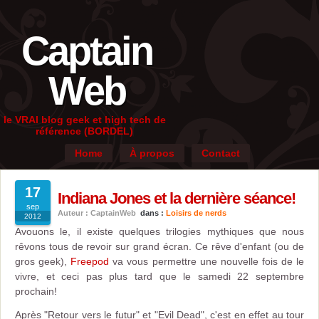
Captain
Web
le VRAI blog geek et high tech de
référence (BORDEL)
Home
À propos
Contact
17
Indiana Jones et la dernière séance!
sep
Auteur : CaptainWeb
dans :
Loisirs de nerds
2012
Avouons le, il existe quelques trilogies mythiques que nous
rêvons tous de revoir sur grand écran. Ce rêve d'enfant (ou de
gros geek),
Freepod
va vous permettre une nouvelle fois de le
vivre, et ceci pas plus tard que le samedi 22 septembre
prochain!
Après "Retour vers le futur" et "Evil Dead", c'est en effet au tour