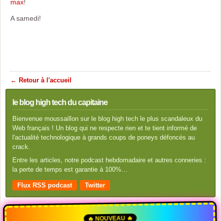
max
!
A samedi!
← Retour à l'accueil
le blog high tech du capitaine
Bienvenue moussaillon sur le blog high tech le plus scandaleux du
Web français ! Un blog qui ne respecte rien et te tient informé de
l'actualité technologique à grands coups de poneys défoncés au
crack.
Entre les articles, notre podcast hebdomadaire et autres conneries :
la perte de temps est garantie à 100%…
Flux RSS podcast
Twitter
🔥 NOUVEAU 🔥