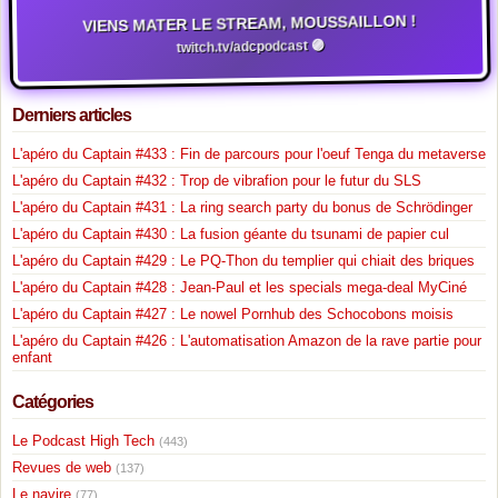
VIENS MATER LE STREAM, MOUSSAILLON !
twitch.tv/adcpodcast 🟣
Derniers articles
L'apéro du Captain #433 : Fin de parcours pour l'oeuf Tenga du metaverse
L'apéro du Captain #432 : Trop de vibrafion pour le futur du SLS
L'apéro du Captain #431 : La ring search party du bonus de Schrödinger
L'apéro du Captain #430 : La fusion géante du tsunami de papier cul
L'apéro du Captain #429 : Le PQ-Thon du templier qui chiait des briques
L'apéro du Captain #428 : Jean-Paul et les specials mega-deal MyCiné
L'apéro du Captain #427 : Le nowel Pornhub des Schocobons moisis
L'apéro du Captain #426 : L'automatisation Amazon de la rave partie pour
enfant
Catégories
Le Podcast High Tech
(443)
Revues de web
(137)
Le navire
(77)