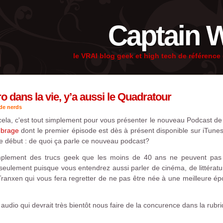
Captain 
le VRAI blog geek et high tech de référenc
éro dans la vie, y’a aussi le Quadratour
 de nerds
 cela, c'est tout simplement pour vous présenter le nouveau Podcast d
brage
dont le premier épisode est dès à présent disponible sur iTune
 début : de quoi ça parle ce nouveau podcast?
mplement des trucs geek que les moins de 40 ans ne peuvent pas co
eulement puisque vous entendrez aussi parler de cinéma, de littérature
anxen qui vous fera regretter de ne pas être née à une meilleure épo
io qui devrait très bientôt nous faire de la concurence dans la rubri