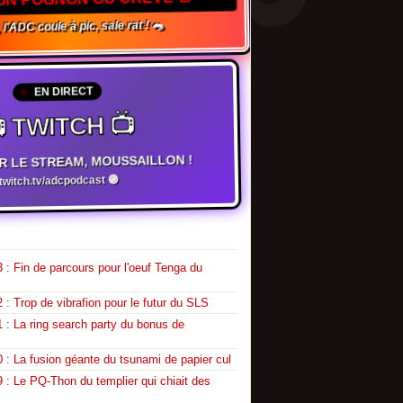
 l'ADC coule à pic, sale rat ! 🐀
EN DIRECT
 TWITCH 📺
R LE STREAM, MOUSSAILLON !
witch.tv/adcpodcast 🟣
 : Fin de parcours pour l'oeuf Tenga du
 : Trop de vibrafion pour le futur du SLS
 : La ring search party du bonus de
 : La fusion géante du tsunami de papier cul
 : Le PQ-Thon du templier qui chiait des