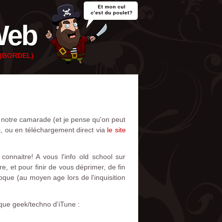
Web
e (BORDEL)
e notre camarade (et je pense qu'on peut
s, ou en téléchargement direct via
le site
nnaitre! A vous l'info old school sur
, et pour finir de vous déprimer, de fin
que (au moyen age lors de l'inquisition
que geek/techno d'iTune :