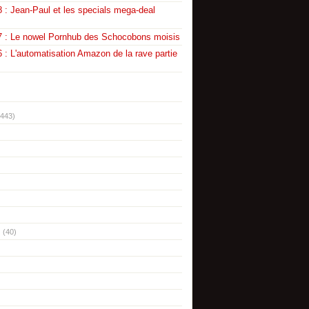
 : Jean-Paul et les specials mega-deal
7 : Le nowel Pornhub des Schocobons moisis
 : L'automatisation Amazon de la rave partie
(443)
(40)