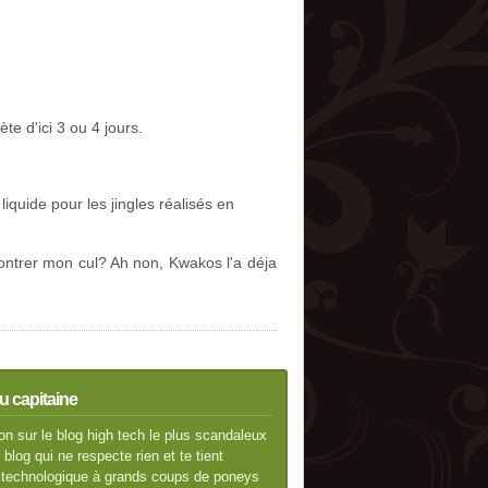
e d'ici 3 ou 4 jours.
iquide pour les jingles réalisés en
 Montrer mon cul? Ah non, Kwakos l'a déja
u capitaine
n sur le blog high tech le plus scandaleux
blog qui ne respecte rien et te tient
té technologique à grands coups de poneys