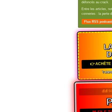
défoncés au crack.
Entre les articles, n
conneries : la perte
Flux RSS podcast
LA
D
👉 ACHÈTE 
T-shirts
💰💰 S
🚨 FILE 