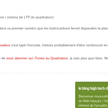
aire / cinéma (le LTP du quadratour)
ans ce premier numéro que les hydrocarbure feront disparaitre la planèt
Kwakos
s'est tapé l'incruste, histoire probablement d'être remboursé en l
cu de
vous abonner sur iTunes au Quadratour
, je sais plus quoi faire.
le blog high tech d
Bienvenue moussaillo
du Web français ! Un 
informé de l'actuali