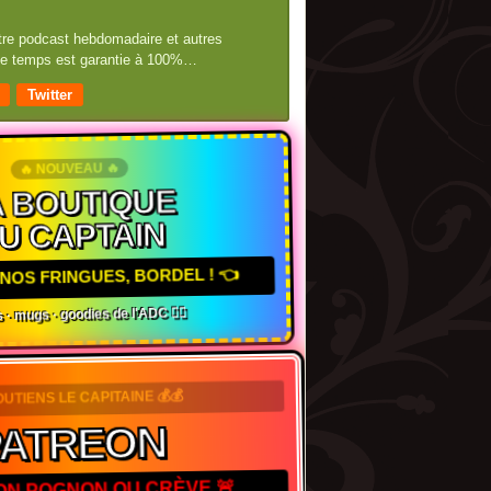
otre podcast hebdomadaire et autres
 de temps est garantie à 100%…
Twitter
🔥 NOUVEAU 🔥
 BOUTIQUE
U CAPTAIN
NOS FRINGUES, BORDEL ! 👈
 · mugs · goodies de l'ADC 🏴‍☠️
OUTIENS LE CAPITAINE 💰💰
PATREON
TON POGNON OU CRÈVE 🚨