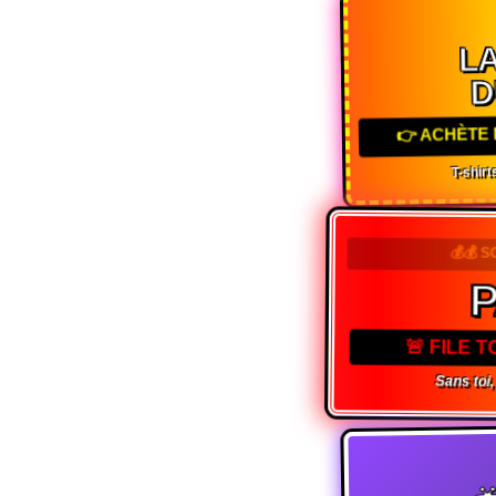
LA
D
👉 ACHÈTE 
T-shirts
💰💰 
P
🚨 FILE 
Sans toi, 