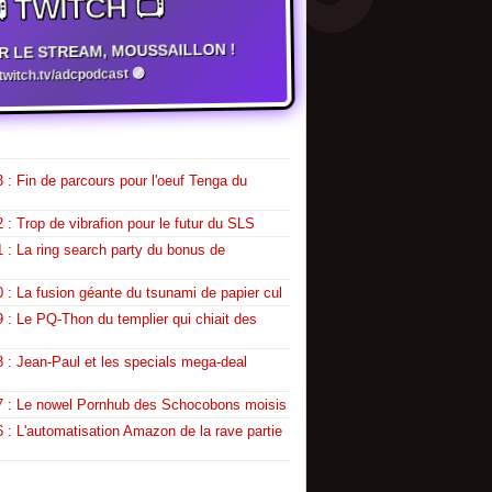
 TWITCH 📺
R LE STREAM, MOUSSAILLON !
witch.tv/adcpodcast 🟣
 : Fin de parcours pour l'oeuf Tenga du
 : Trop de vibrafion pour le futur du SLS
 : La ring search party du bonus de
 : La fusion géante du tsunami de papier cul
 : Le PQ-Thon du templier qui chiait des
 : Jean-Paul et les specials mega-deal
7 : Le nowel Pornhub des Schocobons moisis
 : L'automatisation Amazon de la rave partie