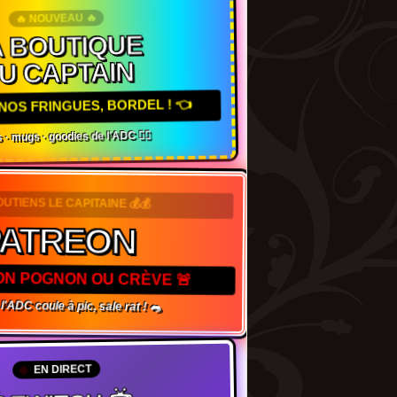
🔥 NOUVEAU 🔥
 BOUTIQUE
U CAPTAIN
NOS FRINGUES, BORDEL ! 👈
 · mugs · goodies de l'ADC 🏴‍☠️
SOUTIENS LE CAPITAINE 💰💰
ATREON
TON POGNON OU CRÈVE 🚨
l'ADC coule à pic, sale rat ! 🐀
EN DIRECT