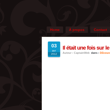
Home
À propos
Contact
03
Il était une fois sur le
avr
Auteur : CaptainWeb
dans :
Découv
2012