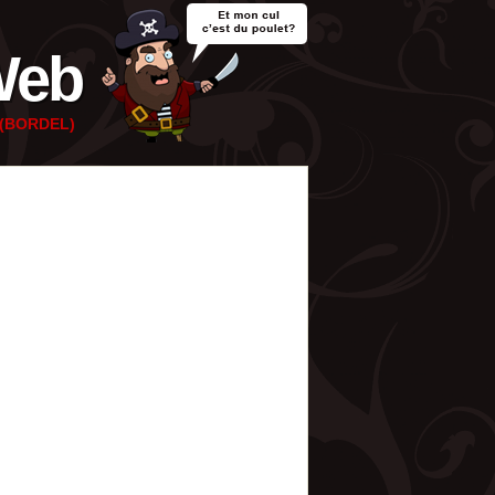
Web
e (BORDEL)