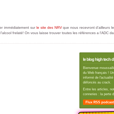
iter immédiatement sur
le site des NRV
que nous recevront d’ailleurs le
l'alcool frelaté! On vous laisse trouver toutes les références a l'ADC 
le blog high tech d
Bienvenue moussaillo
du Web français ! Un 
informé de l'actuali
défoncés au crack.
Entre les articles, n
conneries : la perte
Flux RSS podcast