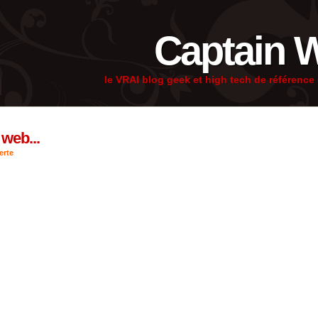
Captain 
le VRAI blog geek et high tech de référenc
 web...
erte