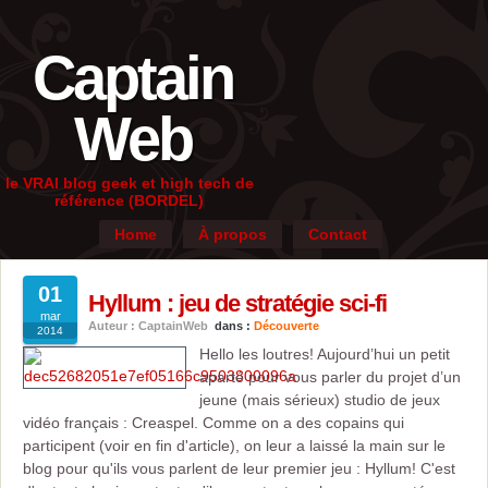
Captain
Web
le VRAI blog geek et high tech de
référence (BORDEL)
Home
À propos
Contact
01
Hyllum : jeu de stratégie sci-fi
mar
Auteur : CaptainWeb
dans :
Découverte
2014
Hello les loutres! Aujourd’hui un petit
aparté pour vous parler du projet d’un
jeune (mais sérieux) studio de jeux
vidéo français : Creaspel. Comme on a des copains qui
participent (voir en fin d'article), on leur a laissé la main sur le
blog pour qu'ils vous parlent de leur premier jeu : Hyllum! C'est