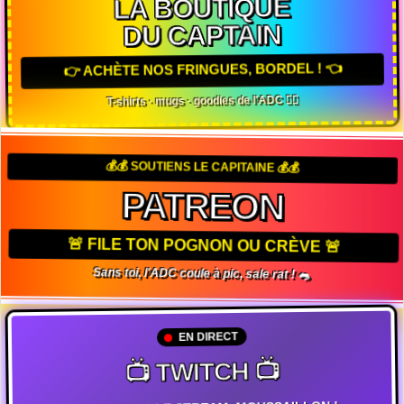
LA BOUTIQUE
DU CAPTAIN
👉 ACHÈTE NOS FRINGUES, BORDEL ! 👈
T-shirts · mugs · goodies de l'ADC 🏴‍☠️
💰💰 SOUTIENS LE CAPITAINE 💰💰
PATREON
🚨 FILE TON POGNON OU CRÈVE 🚨
Sans toi, l'ADC coule à pic, sale rat ! 🐀
EN DIRECT
📺 TWITCH 📺