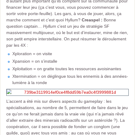
d'autant plus important qu'ils comptent sur la communauté pour
financer leur jeu (ça c'est vous, vous pouvez commencer à
sortir votre porte-feuille). Les gars, à vous de jouer, alors, ça
marche comment et c'est quoi Hyllum?
Creaspel :
Bonne
question captain…
Hyllum
c’est un jeu de stratégie SF
massivement multijoueur, où le but est d’instaurer, mine de rien,
son petit empire interstellaire. On peut résumer le déroulement
par les 4X :
Xploration = on visite
Xpansion = on s’installe
Xploitation = on gratte toutes les ressources avoisinantes
Xtermination = on déglingue tous les ennemis à des années-
lumière à la ronde
L’accent a été mis sur divers aspects du gameplay : les
spécialisations, au nombre de 5, permettent de faire dans le jeu
ce qu’on ne ferait jamais dans la vraie vie (qui n’a jamais rêvé
d’aller extraire des minerais radioactifs sur un astéroïde ?). La
coopération, car il sera possible de fonder un conglom (une
guilde, quoi) avec tous vos amis : au cas où vous ne vous