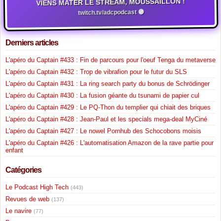
VIENS MATER LE STREAM, MOUSSAILLON !
twitch.tv/adcpodcast 🟣
Derniers articles
L'apéro du Captain #433 : Fin de parcours pour l'oeuf Tenga du metaverse
L'apéro du Captain #432 : Trop de vibrafion pour le futur du SLS
L'apéro du Captain #431 : La ring search party du bonus de Schrödinger
L'apéro du Captain #430 : La fusion géante du tsunami de papier cul
L'apéro du Captain #429 : Le PQ-Thon du templier qui chiait des briques
L'apéro du Captain #428 : Jean-Paul et les specials mega-deal MyCiné
L'apéro du Captain #427 : Le nowel Pornhub des Schocobons moisis
L'apéro du Captain #426 : L'automatisation Amazon de la rave partie pour
enfant
Catégories
Le Podcast High Tech
(443)
Revues de web
(137)
Le navire
(77)