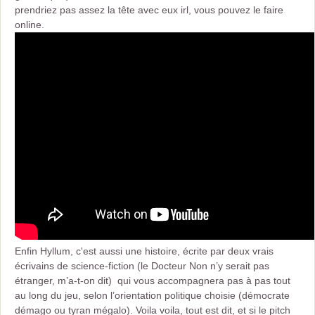
prendriez pas assez la tête avec eux irl, vous pouvez le faire
online.
Enfin Hyllum, c'est aussi une histoire, écrite par deux vrais
écrivains de science-fiction (le Docteur Non n’y serait pas
étranger, m’a-t-on dit) qui vous accompagnera pas à pas tout
au long du jeu, selon l’orientation politique choisie (démocrate
démago ou tyran mégalo). Voila voila, tout est dit, et si le pitch