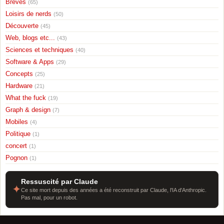
Breves
(65)
Loisirs de nerds
(50)
Découverte
(45)
Web, blogs etc...
(43)
Sciences et techniques
(40)
Software & Apps
(29)
Concepts
(25)
Hardware
(21)
What the fuck
(19)
Graph & design
(7)
Mobiles
(4)
Politique
(1)
concert
(1)
Pognon
(1)
Ressuscité par Claude
✦
Ce site mort depuis des années a été reconstruit par Claude, l'IA d'Anthropic.
Pas mal, pour un robot.