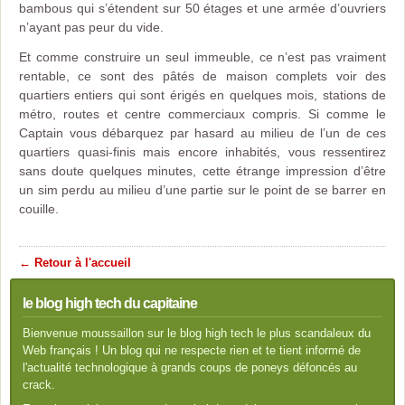
bambous qui s’étendent sur 50 étages et une armée d’ouvriers
n’ayant pas peur du vide.
Et comme construire un seul immeuble, ce n’est pas vraiment
rentable, ce sont des pâtés de maison complets voir des
quartiers entiers qui sont érigés en quelques mois, stations de
métro, routes et centre commerciaux compris. Si comme le
Captain vous débarquez par hasard au milieu de l’un de ces
quartiers quasi-finis mais encore inhabités, vous ressentirez
sans doute quelques minutes, cette étrange impression d’être
un sim perdu au milieu d’une partie sur le point de se barrer en
couille.
← Retour à l'accueil
le blog high tech du capitaine
Bienvenue moussaillon sur le blog high tech le plus scandaleux du
Web français ! Un blog qui ne respecte rien et te tient informé de
l'actualité technologique à grands coups de poneys défoncés au
crack.