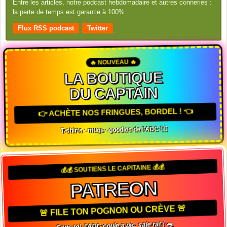
Entre les articles, notre podcast hebdomadaire et autres conneries :
la perte de temps est garantie à 100%…
Flux RSS podcast
Twitter
🔥 NOUVEAU 🔥
LA BOUTIQUE
DU CAPTAIN
👉 ACHÈTE NOS FRINGUES, BORDEL ! 👈
T-shirts · mugs · goodies de l'ADC 🏴‍☠️
💰💰 SOUTIENS LE CAPITAINE 💰💰
PATREON
🚨 FILE TON POGNON OU CRÈVE 🚨
Sans toi, l'ADC coule à pic, sale rat ! 🐀