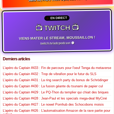
EN DIRECT
📺 TWITCH 📺
VIENS MATER LE STREAM, MOUSSAILLON !
twitch.tv/adcpodcast 🟣
Derniers articles
L'apéro du Captain #433 : Fin de parcours pour l'oeuf Tenga du metaverse
L'apéro du Captain #432 : Trop de vibrafion pour le futur du SLS
L'apéro du Captain #431 : La ring search party du bonus de Schrödinger
L'apéro du Captain #430 : La fusion géante du tsunami de papier cul
L'apéro du Captain #429 : Le PQ-Thon du templier qui chiait des briques
L'apéro du Captain #428 : Jean-Paul et les specials mega-deal MyCiné
L'apéro du Captain #427 : Le nowel Pornhub des Schocobons moisis
L'apéro du Captain #426 : L'automatisation Amazon de la rave partie pour