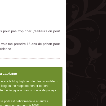
ls pour pas trop cher (d'ailleurs on peut
e vais me prendre 15 ans de prison pour
érience...
u capitaine
n sur le blog high tech le plus scandaleux
blog qui ne respecte rien et te tient
té technologique à grands coups de poneys
otre podcast hebdomadaire et autres
 de temps est garantie à 100%…