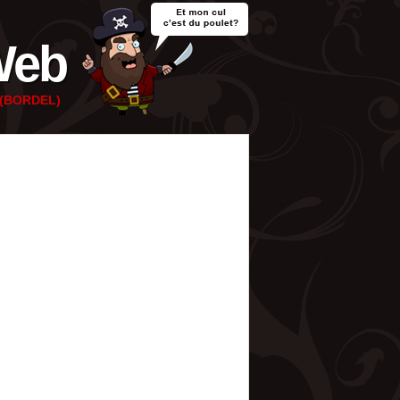
Web
e (BORDEL)