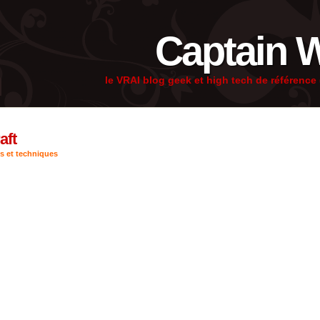
Captain 
le VRAI blog geek et high tech de référenc
ft
s et techniques