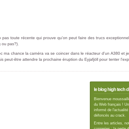
éo pas toute récente qui prouve qu'on peut faire des trucs exceptionne
 ou pas?).
vec ma chance la caméra va se coincer dans le réacteur d'un A380 et j
s peut-être attendre la prochaine éruption du Eyjafjöll pour tenter l'exp
le blog high tech d
Bienvenue moussaillo
du Web français ! Un 
informé de l'actuali
défoncés au crack.
Entre les articles, n
conneries : la perte