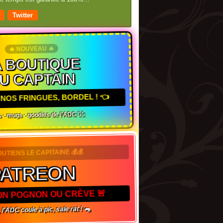
Twitter
🔥 NOUVEAU 🔥
 BOUTIQUE
U CAPTAIN
NOS FRINGUES, BORDEL ! 👈
 · mugs · goodies de l'ADC 🏴‍☠️
OUTIENS LE CAPITAINE 💰💰
PATREON
TON POGNON OU CRÈVE 🚨
 l'ADC coule à pic, sale rat ! 🐀