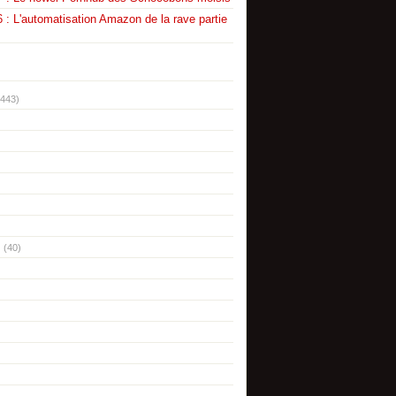
 : L'automatisation Amazon de la rave partie
(443)
(40)