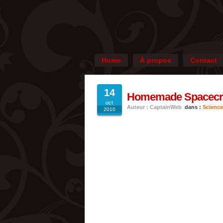
Home
À propos
Contact
14
Homemade Spacecra
oct
Auteur : CaptainWeb
dans :
Science
2010