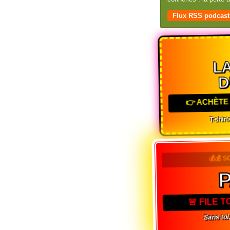
Flux RSS podcast
LA
D
👉 ACHÈTE 
T-shirts
💰💰 S
🚨 FILE 
Sans toi,