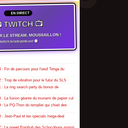
EN DIRECT
 TWITCH 📺
R LE STREAM, MOUSSAILLON !
witch.tv/adcpodcast 🟣
 : Fin de parcours pour l'oeuf Tenga du
 : Trop de vibrafion pour le futur du SLS
 : La ring search party du bonus de
 : La fusion géante du tsunami de papier cul
 : Le PQ-Thon du templier qui chiait des
 : Jean-Paul et les specials mega-deal
7 : Le nowel Pornhub des Schocobons moisis