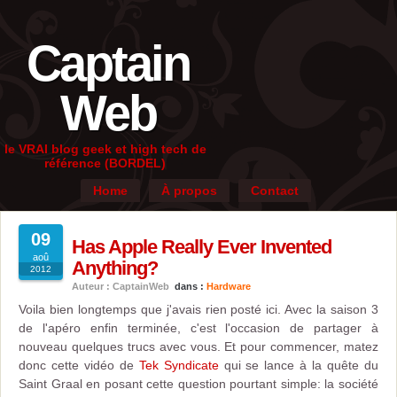
Captain
Web
le VRAI blog geek et high tech de
référence (BORDEL)
Home
À propos
Contact
09
Has Apple Really Ever Invented
aoû
Anything?
2012
Auteur : CaptainWeb
dans :
Hardware
Voila bien longtemps que j'avais rien posté ici. Avec la saison 3
de l'apéro enfin terminée, c'est l'occasion de partager à
nouveau quelques trucs avec vous. Et pour commencer, matez
donc cette vidéo de
Tek Syndicate
qui se lance à la quête du
Saint Graal en posant cette question pourtant simple: la société