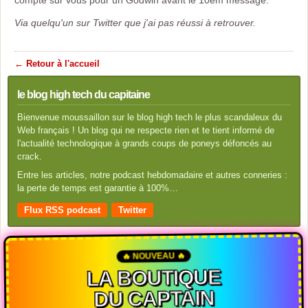
compte sur vous pour un Godwin avant le 10em message.
Via quelqu'un sur Twitter que j'ai pas réussi à retrouver.
← Retour à l'accueil
le blog high tech du capitaine
Bienvenue moussaillon sur le blog high tech le plus scandaleux du
Web français ! Un blog qui ne respecte rien et te tient informé de
l'actualité technologique à grands coups de poneys défoncés au
crack.
Entre les articles, notre podcast hebdomadaire et autres conneries :
la perte de temps est garantie à 100%…
Flux RSS podcast
Twitter
🔥 NOUVEAU 🔥
LA BOUTIQUE
DU CAPTAIN