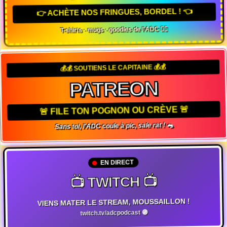
👉 ACHÈTE NOS FRINGUES, BORDEL ! 👈
T-shirts · mugs · goodies de l'ADC 🏴‍☠️
💰💰 SOUTIENS LE CAPITAINE 💰💰
PATREON
🚨 FILE TON POGNON OU CRÈVE 🚨
Sans toi, l'ADC coule à pic, sale rat ! 🐀
EN DIRECT
📺 TWITCH 📺
VIENS MATER LE STREAM, MOUSSAILLON !
twitch.tv/adcpodcast 🟣