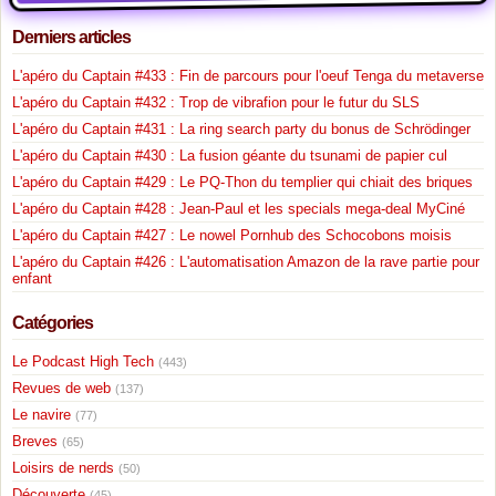
Derniers articles
L'apéro du Captain #433 : Fin de parcours pour l'oeuf Tenga du metaverse
L'apéro du Captain #432 : Trop de vibrafion pour le futur du SLS
L'apéro du Captain #431 : La ring search party du bonus de Schrödinger
L'apéro du Captain #430 : La fusion géante du tsunami de papier cul
L'apéro du Captain #429 : Le PQ-Thon du templier qui chiait des briques
L'apéro du Captain #428 : Jean-Paul et les specials mega-deal MyCiné
L'apéro du Captain #427 : Le nowel Pornhub des Schocobons moisis
L'apéro du Captain #426 : L'automatisation Amazon de la rave partie pour
enfant
Catégories
Le Podcast High Tech
(443)
Revues de web
(137)
Le navire
(77)
Breves
(65)
Loisirs de nerds
(50)
Découverte
(45)