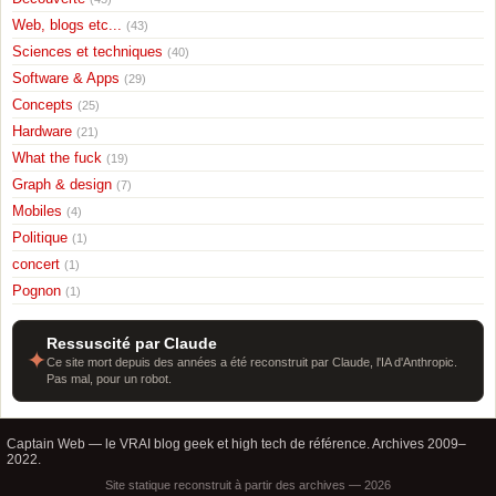
Web, blogs etc...
(43)
Sciences et techniques
(40)
Software & Apps
(29)
Concepts
(25)
Hardware
(21)
What the fuck
(19)
Graph & design
(7)
Mobiles
(4)
Politique
(1)
concert
(1)
Pognon
(1)
Ressuscité par Claude
✦
Ce site mort depuis des années a été reconstruit par Claude, l'IA d'Anthropic.
Pas mal, pour un robot.
Captain Web — le VRAI blog geek et high tech de référence. Archives 2009–
2022.
Site statique reconstruit à partir des archives — 2026