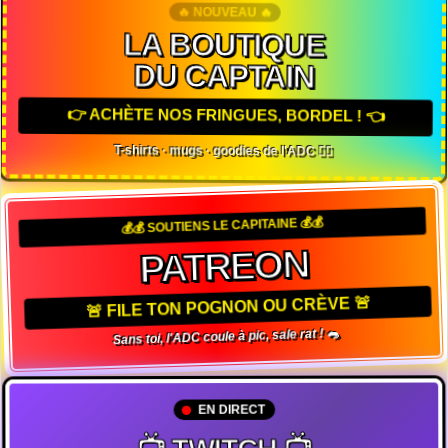
🔥 NOUVEAU 🔥
LA BOUTIQUE
DU CAPTAIN
👉 ACHÈTE NOS FRINGUES, BORDEL ! 👈
T-shirts · mugs · goodies de l'ADC 🏴‍☠️
💰💰 SOUTIENS LE CAPITAINE 💰💰
PATREON
🚨 FILE TON POGNON OU CRÈVE 🚨
Sans toi, l'ADC coule à pic, sale rat ! 🐀
EN DIRECT