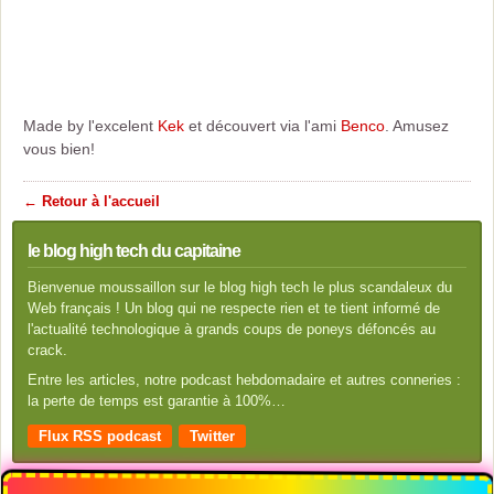
Made by l'excelent
Kek
et découvert via l'ami
Benco
. Amusez
vous bien!
← Retour à l'accueil
le blog high tech du capitaine
Bienvenue moussaillon sur le blog high tech le plus scandaleux du
Web français ! Un blog qui ne respecte rien et te tient informé de
l'actualité technologique à grands coups de poneys défoncés au
crack.
Entre les articles, notre podcast hebdomadaire et autres conneries :
la perte de temps est garantie à 100%…
Flux RSS podcast
Twitter