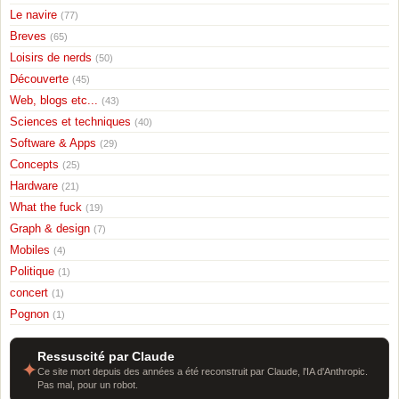
Le navire
(77)
Breves
(65)
Loisirs de nerds
(50)
Découverte
(45)
Web, blogs etc...
(43)
Sciences et techniques
(40)
Software & Apps
(29)
Concepts
(25)
Hardware
(21)
What the fuck
(19)
Graph & design
(7)
Mobiles
(4)
Politique
(1)
concert
(1)
Pognon
(1)
Ressuscité par Claude
✦
Ce site mort depuis des années a été reconstruit par Claude, l'IA d'Anthropic.
Pas mal, pour un robot.