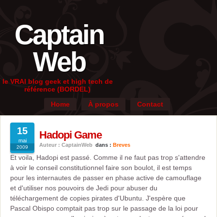
Captain
Web
le VRAI blog geek et high tech de
référence (BORDEL)
Home
À propos
Contact
15
Hadopi Game
mai
Auteur : CaptainWeb
dans :
Breves
2009
Et voila, Hadopi est passé. Comme il ne faut pas trop s'attendre
à voir le conseil constitutionnel faire son boulot, il est temps
pour les internautes de passer en phase active de camouflage
et d'utiliser nos pouvoirs de Jedi pour abuser du
téléchargement de copies pirates d'Ubuntu. J'espère que
Pascal Obispo comptait pas trop sur le passage de la loi pour