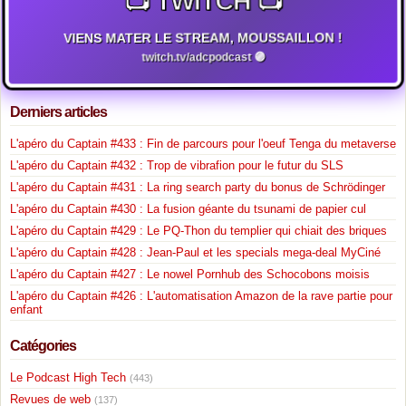
📺 TWITCH 📺
VIENS MATER LE STREAM, MOUSSAILLON !
twitch.tv/adcpodcast 🟣
Derniers articles
L'apéro du Captain #433 : Fin de parcours pour l'oeuf Tenga du metaverse
L'apéro du Captain #432 : Trop de vibrafion pour le futur du SLS
L'apéro du Captain #431 : La ring search party du bonus de Schrödinger
L'apéro du Captain #430 : La fusion géante du tsunami de papier cul
L'apéro du Captain #429 : Le PQ-Thon du templier qui chiait des briques
L'apéro du Captain #428 : Jean-Paul et les specials mega-deal MyCiné
L'apéro du Captain #427 : Le nowel Pornhub des Schocobons moisis
L'apéro du Captain #426 : L'automatisation Amazon de la rave partie pour
enfant
Catégories
Le Podcast High Tech
(443)
Revues de web
(137)