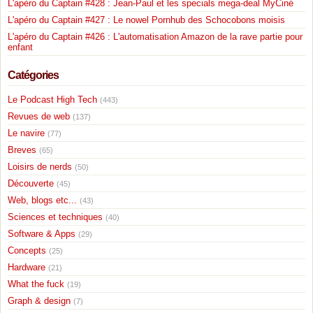
L'apéro du Captain #428 : Jean-Paul et les specials mega-deal MyCiné
L'apéro du Captain #427 : Le nowel Pornhub des Schocobons moisis
L'apéro du Captain #426 : L'automatisation Amazon de la rave partie pour
enfant
Catégories
Le Podcast High Tech
(443)
Revues de web
(137)
Le navire
(77)
Breves
(65)
Loisirs de nerds
(50)
Découverte
(45)
Web, blogs etc...
(43)
Sciences et techniques
(40)
Software & Apps
(29)
Concepts
(25)
Hardware
(21)
What the fuck
(19)
Graph & design
(7)