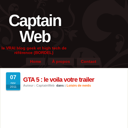
Captain
Web
le VRAI blog geek et high tech de
référence (BORDEL)
Home
À propos
Contact
07
GTA 5 : le voila votre trailer
nov
Auteur : CaptainWeb
dans :
Loisirs de nerds
2011