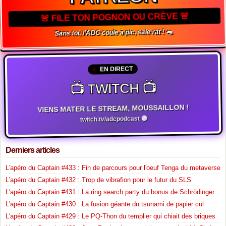
🚨 FILE TON POGNON OU CRÈVE 🚨
Sans toi, l'ADC coule à pic, sale rat ! 🐀
EN DIRECT
📺 TWITCH 📺
VIENS MATER LE STREAM, MOUSSAILLON !
twitch.tv/adcpodcast 🟣
Derniers articles
L'apéro du Captain #433 : Fin de parcours pour l'oeuf Tenga du metaverse
L'apéro du Captain #432 : Trop de vibrafion pour le futur du SLS
L'apéro du Captain #431 : La ring search party du bonus de Schrödinger
L'apéro du Captain #430 : La fusion géante du tsunami de papier cul
L'apéro du Captain #429 : Le PQ-Thon du templier qui chiait des briques