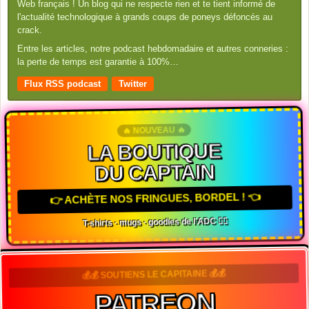
Web français ! Un blog qui ne respecte rien et te tient informé de
l'actualité technologique à grands coups de poneys défoncés au
crack.
Entre les articles, notre podcast hebdomadaire et autres conneries :
la perte de temps est garantie à 100%…
Flux RSS podcast
Twitter
🔥 NOUVEAU 🔥
LA BOUTIQUE
DU CAPTAIN
👉 ACHÈTE NOS FRINGUES, BORDEL ! 👈
T-shirts · mugs · goodies de l'ADC 🏴‍☠️
💰💰 SOUTIENS LE CAPITAINE 💰💰
PATREON