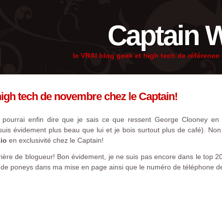
Captain 
le VRAI blog geek et high tech de référenc
 high tech de novembre chez le Captain!
 pourrai enfin dire que je sais ce que ressent George Clooney en 
e suis évidement plus beau que lui et je bois surtout plus de café). No
io
en exclusivité chez le Captain!
ière de blogueur! Bon évidement, je ne suis pas encore dans le top 20
s de poneys dans ma mise en page ainsi que le numéro de téléphone d