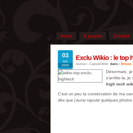
Home
À propos
Contact
03
Exclu Wikio : le top
nov
Auteur : CaptainWeb
dans :
Breves
2009
Désormais, je
s’arrête-la, j
high tech wik
C'est un peu la consécration de ma carr
dès que j'aurai rajouté quelques photo