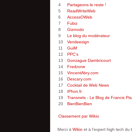
4
Partageons le reste !
5
ReadWriteWeb
6
AccessOWeb
7
Fubiz
8
Gizmodo
9
Le blog du modérateur
10
Vendeesign
11
GuiM
12
PPC's
13
Gonzague Dambricourt
14
Fredzone
15
VincentAbry.com
16
Descary.com
17
Cocktail de Web News
18
IPhon.fr
19
Transnets - Le Blog de Francis Pis
20
BienBienBien
Classement par Wikio
Merci à
Wikio
et à l'expert high tech du