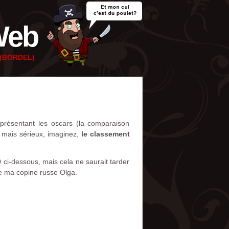
Web
e (BORDEL)
présentant les oscars (la comparaison
n mais sérieux, imaginez,
le classement
 ci-dessous, mais cela ne saurait tarder
e ma copine russe Olga.