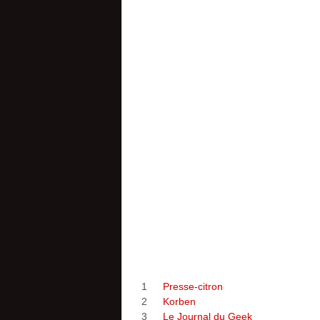
1
Presse-citron
2
Korben
3
Le Journal du Geek