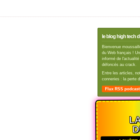
le blog high tech d
Bienvenue moussaillo
du Web français ! Un 
informé de l'actuali
défoncés au crack.
Entre les articles, n
conneries : la perte
Flux RSS podcast
L
D