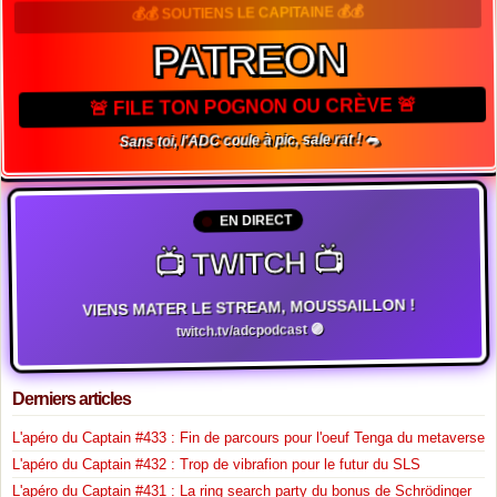
💰💰 SOUTIENS LE CAPITAINE 💰💰
PATREON
🚨 FILE TON POGNON OU CRÈVE 🚨
Sans toi, l'ADC coule à pic, sale rat ! 🐀
EN DIRECT
📺 TWITCH 📺
VIENS MATER LE STREAM, MOUSSAILLON !
twitch.tv/adcpodcast 🟣
Derniers articles
L'apéro du Captain #433 : Fin de parcours pour l'oeuf Tenga du metaverse
L'apéro du Captain #432 : Trop de vibrafion pour le futur du SLS
L'apéro du Captain #431 : La ring search party du bonus de Schrödinger