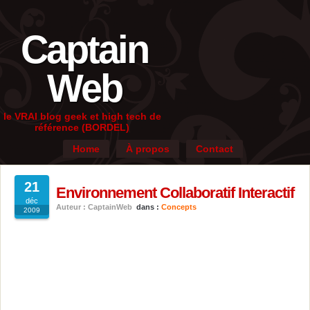
Captain
Web
le VRAI blog geek et high tech de
référence (BORDEL)
Home
À propos
Contact
21
Environnement Collaboratif Interactif
déc
Auteur : CaptainWeb
dans :
Concepts
2009