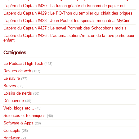
L'apéro du Captain #430 : La fusion géante du tsunami de papier cul
L'apéro du Captain #429 : Le PQ-Thon du templier qui chiait des briques
L'apéro du Captain #428 : Jean-Paul et les specials mega-deal MyCiné
L'apéro du Captain #427 : Le nowel Pornhub des Schocobons moisis
L'apéro du Captain #426 : L'automatisation Amazon de la rave partie pour
enfant
Catégories
Le Podcast High Tech
(443)
Revues de web
(137)
Le navire
(77)
Breves
(65)
Loisirs de nerds
(50)
Découverte
(45)
Web, blogs etc...
(43)
Sciences et techniques
(40)
Software & Apps
(29)
Concepts
(25)
Hardware
(21)