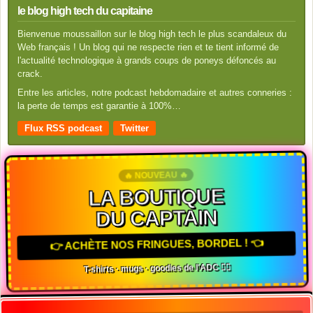
le blog high tech du capitaine
Bienvenue moussaillon sur le blog high tech le plus scandaleux du
Web français ! Un blog qui ne respecte rien et te tient informé de
l'actualité technologique à grands coups de poneys défoncés au
crack.
Entre les articles, notre podcast hebdomadaire et autres conneries :
la perte de temps est garantie à 100%…
Flux RSS podcast
Twitter
🔥 NOUVEAU 🔥
LA BOUTIQUE
DU CAPTAIN
👉 ACHÈTE NOS FRINGUES, BORDEL ! 👈
T-shirts · mugs · goodies de l'ADC 🏴‍☠️