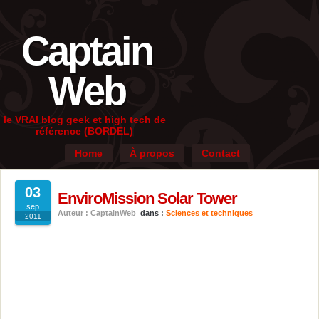
Captain
Web
le VRAI blog geek et high tech de
référence (BORDEL)
Home
À propos
Contact
03
EnviroMission Solar Tower
sep
Auteur : CaptainWeb
dans :
Sciences et techniques
2011