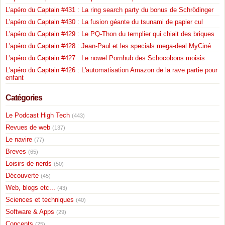
L'apéro du Captain #431 : La ring search party du bonus de Schrödinger
L'apéro du Captain #430 : La fusion géante du tsunami de papier cul
L'apéro du Captain #429 : Le PQ-Thon du templier qui chiait des briques
L'apéro du Captain #428 : Jean-Paul et les specials mega-deal MyCiné
L'apéro du Captain #427 : Le nowel Pornhub des Schocobons moisis
L'apéro du Captain #426 : L'automatisation Amazon de la rave partie pour
enfant
Catégories
Le Podcast High Tech
(443)
Revues de web
(137)
Le navire
(77)
Breves
(65)
Loisirs de nerds
(50)
Découverte
(45)
Web, blogs etc...
(43)
Sciences et techniques
(40)
Software & Apps
(29)
Concepts
(25)