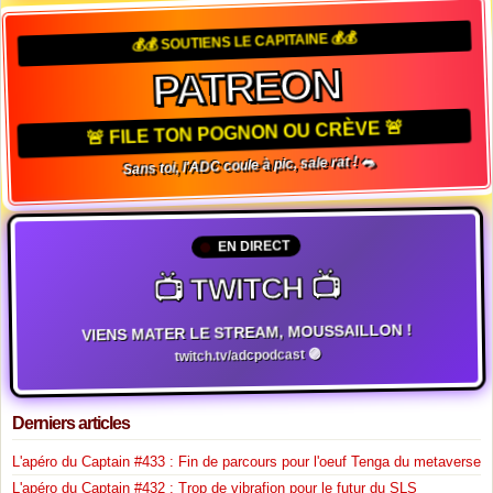
💰💰 SOUTIENS LE CAPITAINE 💰💰
PATREON
🚨 FILE TON POGNON OU CRÈVE 🚨
Sans toi, l'ADC coule à pic, sale rat ! 🐀
EN DIRECT
📺 TWITCH 📺
VIENS MATER LE STREAM, MOUSSAILLON !
twitch.tv/adcpodcast 🟣
Derniers articles
L'apéro du Captain #433 : Fin de parcours pour l'oeuf Tenga du metaverse
L'apéro du Captain #432 : Trop de vibrafion pour le futur du SLS