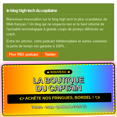
le blog high tech du capitaine
Bienvenue moussaillon sur le blog high tech le plus scandaleux du
Web français ! Un blog qui ne respecte rien et te tient informé de
l'actualité technologique à grands coups de poneys défoncés au
crack.
Entre les articles, notre podcast hebdomadaire et autres conneries :
la perte de temps est garantie à 100%…
Flux RSS podcast
Twitter
🔥 NOUVEAU 🔥
LA BOUTIQUE
DU CAPTAIN
👉 ACHÈTE NOS FRINGUES, BORDEL ! 👈
T-shirts · mugs · goodies de l'ADC 🏴‍☠️