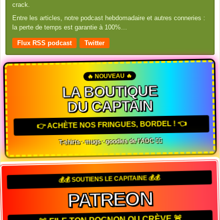
crack.
Entre les articles, notre podcast hebdomadaire et autres conneries :
la perte de temps est garantie à 100%…
Flux RSS podcast
Twitter
🔥 NOUVEAU 🔥
LA BOUTIQUE
DU CAPTAIN
👉 ACHÈTE NOS FRINGUES, BORDEL ! 👈
T-shirts · mugs · goodies de l'ADC 🏴‍☠️
💰💰 SOUTIENS LE CAPITAINE 💰💰
PATREON
🚨 FILE TON POGNON OU CRÈVE 🚨