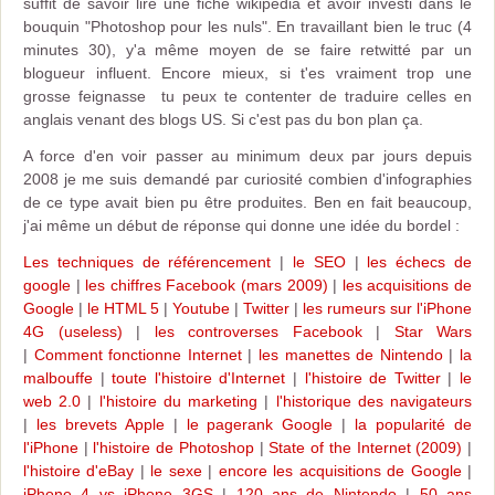
suffit de savoir lire une fiche wikipedia et avoir investi dans le
bouquin "Photoshop pour les nuls". En travaillant bien le truc (4
minutes 30), y'a même moyen de se faire retwitté par un
blogueur influent. Encore mieux, si t'es vraiment trop une
grosse feignasse tu peux te contenter de traduire celles en
anglais venant des blogs US. Si c'est pas du bon plan ça.
A force d'en voir passer au minimum deux par jours depuis
2008 je me suis demandé par curiosité combien d'infographies
de ce type avait bien pu être produites. Ben en fait beaucoup,
j'ai même un début de réponse qui donne une idée du bordel :
Les techniques de référencement
|
le SEO
|
les échecs de
google
|
les chiffres Facebook (mars 2009)
|
les acquisitions de
Google
|
le HTML 5
|
Youtube
|
Twitter
|
les rumeurs sur l'iPhone
4G (useless)
|
les controverses Facebook
|
Star Wars
|
Comment fonctionne Internet
|
les manettes de Nintendo
|
la
malbouffe
|
toute l'histoire d'Internet
|
l'histoire de Twitter
|
le
web 2.0
|
l'histoire du marketing
|
l'historique des navigateurs
|
les brevets Apple
|
le pagerank Google
|
la popularité de
l'iPhone
|
l'histoire de Photoshop
|
State of the Internet (2009)
|
l'histoire d'eBay
|
le sexe
|
encore les acquisitions de Google
|
iPhone 4 vs iPhone 3GS
|
120 ans de Nintendo
|
50 ans