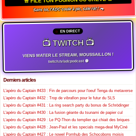
Sans toi, l'ADC coule à pic, sale rat ! 🐀
EN DIRECT
📺 TWITCH 📺
VIENS MATER LE STREAM, MOUSSAILLON !
twitch.tv/adcpodcast 🟣
Derniers articles
L'apéro du Captain #433 : Fin de parcours pour l'oeuf Tenga du metaverse
L'apéro du Captain #432 : Trop de vibrafion pour le futur du SLS
L'apéro du Captain #431 : La ring search party du bonus de Schrödinger
L'apéro du Captain #430 : La fusion géante du tsunami de papier cul
L'apéro du Captain #429 : Le PQ-Thon du templier qui chiait des briques
L'apéro du Captain #428 : Jean-Paul et les specials mega-deal MyCiné
L'apéro du Captain #427 : Le nowel Pornhub des Schocobons moisis