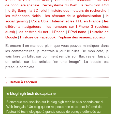
de conquête spatiale
|
l’écosystème du Web
|
la révolution iPod
|
le Big Bang
|
la 3D relief
|
histoire des moteurs de recherche
|
les téléphones Nokia
|
les réseaux de la géolocalisation
|
le
social gaming
|
Coca Cola
|
Internet et les TPE en France
|
les
différents navigateurs
|
les rumeurs sur l'iPhone 3 (useless
aussi)
|
les chiffres du net
|
l'iPhone
|
l'iPod nano
|
l'histoire de
Google
|
l'histoire de Facebook
|
l'uptime des réseaux sociaux
Et encore il en manque plein que vous pouvez m'indiquer dans
les commentaires, je mettrais à jour le billet. De mon coté, je
vais faire un billet sur comment remplir son flux rss en faisant
un article sur les articles "en une image". La boucle est
presque complète.
← Retour à l'accueil
le blog high tech du capitaine
Bienvenue moussaillon sur le blog high tech le plus scandaleux du
Web français ! Un blog qui ne respecte rien et te tient informé de
l'actualité technologique à grands coups de poneys défoncés au