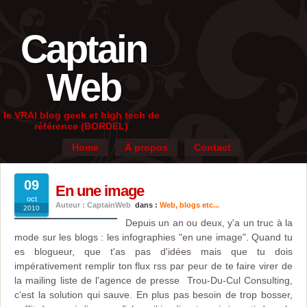
Captain
Web
le VRAI blog geek et high tech de
référence (BORDEL)
Home
À propos
Contact
09
En une image
oct
Auteur : CaptainWeb
dans :
Web, blogs etc...
2010
Depuis un an ou deux, y'a un truc à la
mode sur les blogs : les infographies "en une image". Quand tu
es blogueur, que t'as pas d'idées mais que tu dois
impérativement remplir ton flux rss par peur de te faire virer de
la mailing liste de l'agence de presse Trou-Du-Cul Consulting,
c'est la solution qui sauve. En plus pas besoin de trop bosser,