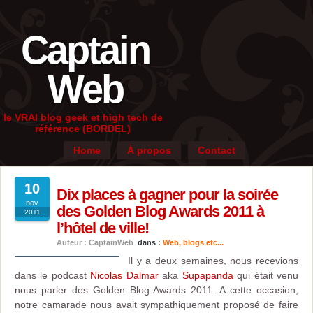
Captain
Web
le VRAI blog geek et high tech de
référence (BORDEL)
Home
À propos
Contact
10
Dix places à gagner pour la soirée
nov
des Golden Blog Awards 2011 à
2011
l’hôtel de ville!
Auteur : CaptainWeb
dans :
Web, blogs etc...
Il y a deux semaines, nous recevions
dans le podcast
Nicolas Dalmar
aka
Supapanda
qui était venu
nous parler des Golden Blog Awards 2011. A cette occasion,
notre camarade nous avait sympathiquement proposé de faire