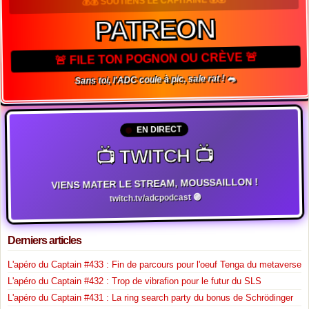
PATREON
🚨 FILE TON POGNON OU CRÈVE 🚨
Sans toi, l'ADC coule à pic, sale rat ! 🐀
EN DIRECT
📺 TWITCH 📺
VIENS MATER LE STREAM, MOUSSAILLON !
twitch.tv/adcpodcast 🟣
Derniers articles
L'apéro du Captain #433 : Fin de parcours pour l'oeuf Tenga du metaverse
L'apéro du Captain #432 : Trop de vibrafion pour le futur du SLS
L'apéro du Captain #431 : La ring search party du bonus de Schrödinger