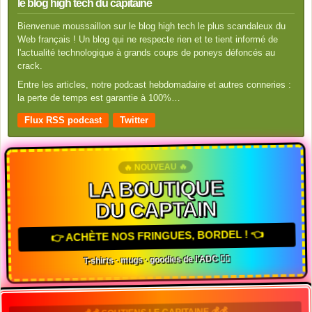
le blog high tech du capitaine
Bienvenue moussaillon sur le blog high tech le plus scandaleux du
Web français ! Un blog qui ne respecte rien et te tient informé de
l'actualité technologique à grands coups de poneys défoncés au
crack.
Entre les articles, notre podcast hebdomadaire et autres conneries :
la perte de temps est garantie à 100%…
Flux RSS podcast
Twitter
🔥 NOUVEAU 🔥
LA BOUTIQUE
DU CAPTAIN
👉 ACHÈTE NOS FRINGUES, BORDEL ! 👈
T-shirts · mugs · goodies de l'ADC 🏴‍☠️
💰💰 SOUTIENS LE CAPITAINE 💰💰