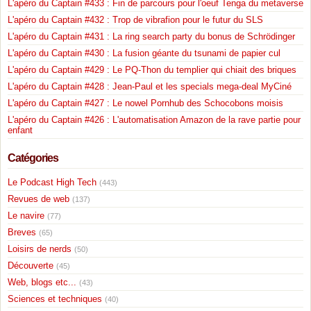
L'apéro du Captain #433 : Fin de parcours pour l'oeuf Tenga du metaverse
L'apéro du Captain #432 : Trop de vibrafion pour le futur du SLS
L'apéro du Captain #431 : La ring search party du bonus de Schrödinger
L'apéro du Captain #430 : La fusion géante du tsunami de papier cul
L'apéro du Captain #429 : Le PQ-Thon du templier qui chiait des briques
L'apéro du Captain #428 : Jean-Paul et les specials mega-deal MyCiné
L'apéro du Captain #427 : Le nowel Pornhub des Schocobons moisis
L'apéro du Captain #426 : L'automatisation Amazon de la rave partie pour
enfant
Catégories
Le Podcast High Tech
(443)
Revues de web
(137)
Le navire
(77)
Breves
(65)
Loisirs de nerds
(50)
Découverte
(45)
Web, blogs etc...
(43)
Sciences et techniques
(40)