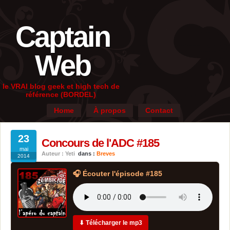
Captain
Web
le VRAI blog geek et high tech de
référence (BORDEL)
Home
À propos
Contact
23
Concours de l'ADC #185
mai
Auteur : Yeti
dans :
Breves
2014
🎧 Écouter l'épisode #185
⬇ Télécharger le mp3