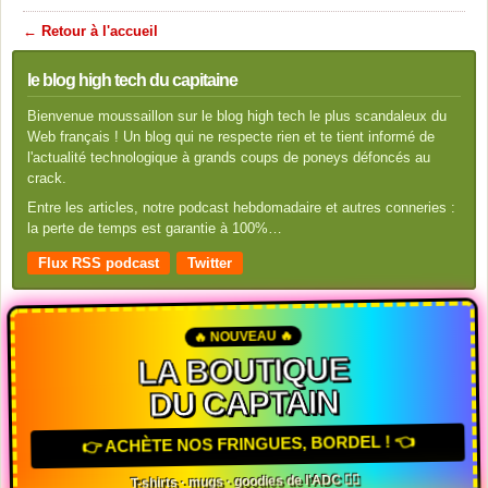
← Retour à l'accueil
le blog high tech du capitaine
Bienvenue moussaillon sur le blog high tech le plus scandaleux du
Web français ! Un blog qui ne respecte rien et te tient informé de
l'actualité technologique à grands coups de poneys défoncés au
crack.
Entre les articles, notre podcast hebdomadaire et autres conneries :
la perte de temps est garantie à 100%…
Flux RSS podcast
Twitter
🔥 NOUVEAU 🔥
LA BOUTIQUE
DU CAPTAIN
👉 ACHÈTE NOS FRINGUES, BORDEL ! 👈
T-shirts · mugs · goodies de l'ADC 🏴‍☠️