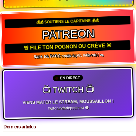
💰💰 SOUTIENS LE CAPITAINE 💰💰
PATREON
🚨 FILE TON POGNON OU CRÈVE 🚨
Sans toi, l'ADC coule à pic, sale rat ! 🐀
EN DIRECT
📺 TWITCH 📺
VIENS MATER LE STREAM, MOUSSAILLON !
twitch.tv/adcpodcast 🟣
Derniers articles