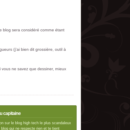
re blog sera considéré comme étant
urs (j'ai bien dit grossière, outil à
 Si vous ne savez que dessiner, mieux
u capitaine
n sur le blog high tech le plus scandaleux
blog qui ne respecte rien et te tient