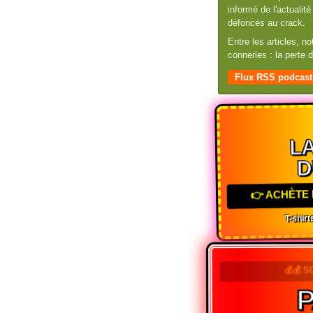
informé de l'actuali
défoncés au crack.
Entre les articles, n
conneries : la perte
Flux RSS podcast
LA
D
👉 ACHÈTE 
T-shirts
💰💰 S