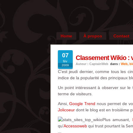
Home
À propos
Contact
07
Classement Wikio : v
fév
Auteur : CaptainWeb
dans :
Web, blo
2009
C'est jeudi dernier, comme tous les c
indice de la popularité des principaux b
Un point intéressant à observer sur le 
terme de visiteurs.
Ainsi,
Google Trend
nous permet de voi
Jolicoeur
dont le blog est en troisième p
Plus amusant,
qu'
Accessoweb
qui trust pourtant la 5e