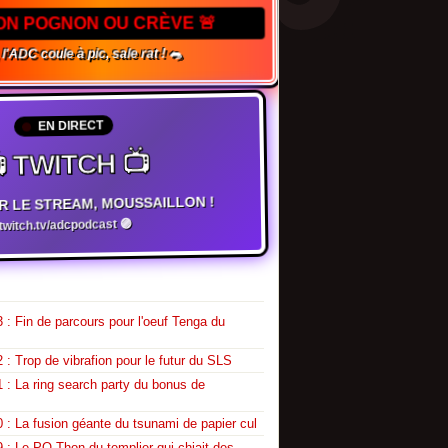
TON POGNON OU CRÈVE 🚨
 l'ADC coule à pic, sale rat ! 🐀
EN DIRECT
 TWITCH 📺
R LE STREAM, MOUSSAILLON !
witch.tv/adcpodcast 🟣
 : Fin de parcours pour l'oeuf Tenga du
 : Trop de vibrafion pour le futur du SLS
 : La ring search party du bonus de
 : La fusion géante du tsunami de papier cul
 : Le PQ-Thon du templier qui chiait des