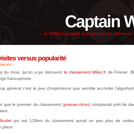
Captain 
le VRAI blog geek et high tech de référenc
isites versus popularité
gs etc...
inq du mois, qu'on a pu découvrir
le classement Wikio.fr
de Février. B
logs francophone.
top général c'est le peu d'importance que semble accorder l'algorhyt
r que le premier du classement (
presse-citron
) compterait prêt de de
lace.
Boulet
qui est 128em du classement aurait un peu plus de visiteurs
m place.