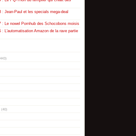
 : Jean-Paul et les specials mega-deal
7 : Le nowel Pornhub des Schocobons moisis
 : L'automatisation Amazon de la rave partie
(443)
(40)