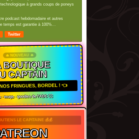
té technologique à grands coups de poneys
otre podcast hebdomadaire et autres
 de temps est garantie à 100%…
Twitter
🔥 NOUVEAU 🔥
 BOUTIQUE
U CAPTAIN
NOS FRINGUES, BORDEL ! 👈
 · mugs · goodies de l'ADC 🏴‍☠️
OUTIENS LE CAPITAINE 💰💰
PATREON