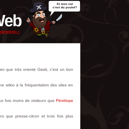
Web
e (BORDEL)
ien que très orienté Geek, c'est un bon
me wikio à la fréquentation des sites en
ux fois moins de visiteurs que
Pénélope
 que presse-citron et trois fois plus