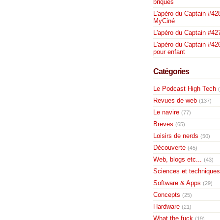
briques
L'apéro du Captain #428
MyCiné
L'apéro du Captain #42
L'apéro du Captain #426
pour enfant
Catégories
Le Podcast High Tech
Revues de web
(137)
Le navire
(77)
Breves
(65)
Loisirs de nerds
(50)
Découverte
(45)
Web, blogs etc...
(43)
Sciences et techniques
Software & Apps
(29)
Concepts
(25)
Hardware
(21)
What the fuck
(19)