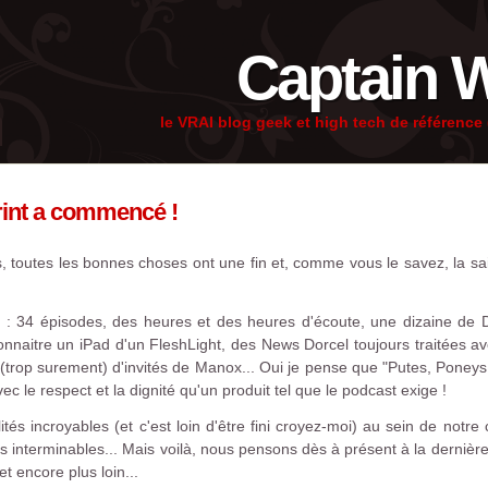
Captain 
le VRAI blog geek et high tech de référenc
sprint a commencé !
s, toutes les bonnes choses ont une fin et, comme vous le savez, la s
e : 34 épisodes, des heures et des heures d'écoute, une dizaine de 
nnaitre un iPad d'un FleshLight, des News Dorcel toujours traitées ave
trop surement) d'invités de Manox... Oui je pense que "Putes, Poneys et
c le respect et la dignité qu'un produit tel que le podcast exige !
és incroyables (et c'est loin d'être fini croyez-moi) au sein de notr
s interminables... Mais voilà, nous pensons dès à présent à la dernière 
t encore plus loin...