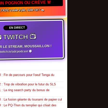
ON POGNON OU CRÈVE 🚨
l'ADC coule à pic, sale rat ! 🐀
EN DIRECT
 TWITCH 📺
R LE STREAM, MOUSSAILLON !
witch.tv/adcpodcast 🟣
 : Fin de parcours pour l'oeuf Tenga du
 : Trop de vibrafion pour le futur du SLS
 : La ring search party du bonus de
 : La fusion géante du tsunami de papier cul
 : Le PQ-Thon du templier qui chiait des