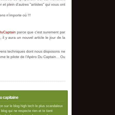
t plein d'autres "artistes" qui vous ont
ns n'importe où !!!
uCaptain
parce que c'est surement par
il y aura un nouvel article le jour de la
oyens techniques dont nous disposons ne
mme le pilote de l'Apéro Du Captain... Ou
u capitaine
n sur le blog high tech le plus scandaleux
blog qui ne respecte rien et te tient