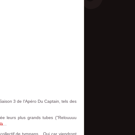
Saison 3 de l'Apéro Du Captain, tels des
irée leurs plus grands tubes ("Relouuuu
là
...
ollectif de tympans... Oui car viendront