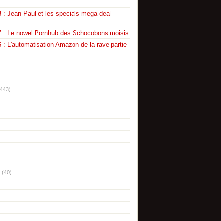
 : Jean-Paul et les specials mega-deal
7 : Le nowel Pornhub des Schocobons moisis
 : L'automatisation Amazon de la rave partie
(443)
(40)