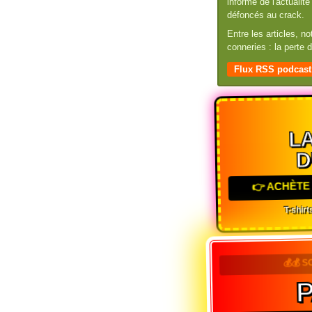
informé de l'actuali
défoncés au crack.
Entre les articles, n
conneries : la perte
Flux RSS podcast
L
D
👉 ACHÈTE 
T-shirts
💰💰 S
P