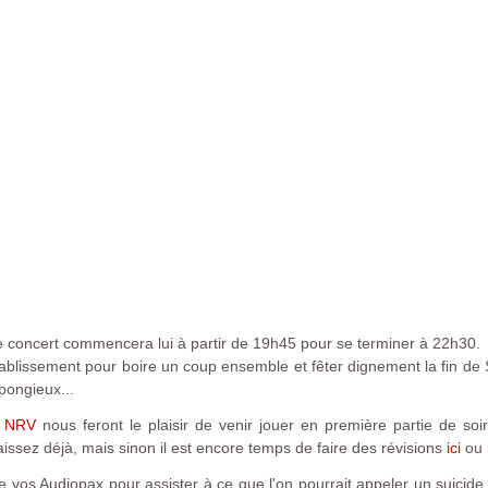
 Le concert commencera lui à partir de 19h45 pour se terminer à 22h30.
tablissement pour boire un coup ensemble et fêter dignement la fin de 
pongieux...
 NRV
nous feront le plaisir de venir jouer en première partie de so
issez déjà, mais sinon il est encore temps de faire des révisions
ici
ou
 vos Audiopax pour assister à ce que l'on pourrait appeler un suicide c