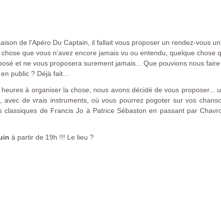
 saison de l'Apéro Du Captain, il fallait vous proposer un rendez-vous 
hose que vous n'avez encore jamais vu ou entendu, quelque chose qu
oposé et ne vous proposera surement jamais... Que pouvions nous faire
n public ? Déjà fait...
heures à organiser la chose, nous avons décidé de vous proposer... u
, avec de vrais instruments, où vous pourrez pogoter sur vos chans
z vos classiques de Francis Jo à Patrice Sébaston en passant par Chav
uin
à partir de 19h !!! Le lieu ?