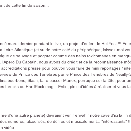
t de cette fin de saison...
é mardi dernier pendant le live, un projet d'enfer : le HellFest !!! E
a Loire-Atlantique (et vu de notre coté du périphérique, laissez-moi vou
musique de sauvage et pogoter comme des nains toxicomanes en manq
 l'Apéro Du Captain, nous avons du crédit et de la reconnaissance môôô
ccréditations presse pour pouvoir vous faire de mini reportages / inte
terview du Prince des Ténèbres par le Prince des Ténèbres de Neuilly-
ns bourbons, Slash, faire passer Manox, perruque sur la tête, pour une 
 Inrocks ou HardRock mag... Enfin, plein d'idées à réaliser et vous fai
nre d'une autre planète) devraient venir envahir notre cave d'ici la fin
s numéros, alcoolisés, de délires et musicalement... "intéressants" !!!
 vidéo...