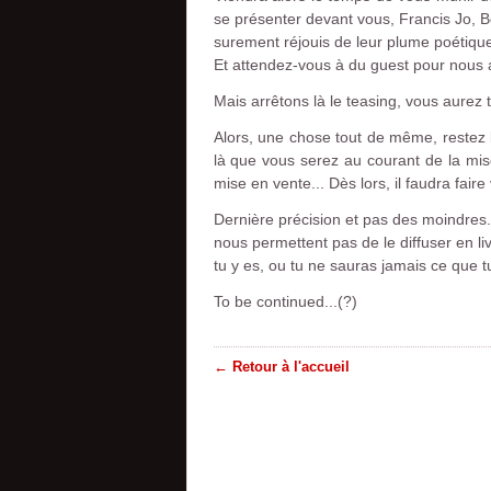
se présenter devant vous, Francis Jo, B
surement réjouis de leur plume poétique e
Et attendez-vous à du guest pour nous 
Mais arrêtons là le teasing, vous aurez to
Alors, une chose tout de même, restez b
là que vous serez au courant de la mise 
mise en vente... Dès lors, il faudra faire
Dernière précision et pas des moindres
nous permettent pas de le diffuser en li
tu y es, ou tu ne sauras jamais ce que tu
To be continued...(?)
← Retour à l'accueil