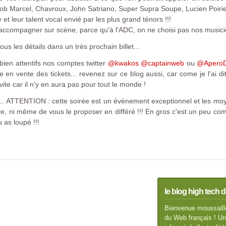
ob Marcel, Chavroux, John Satriano, Super Supra Soupe, Lucien Poirier e
t leur talent vocal envié par les plus grand ténors !!!
accompagner sur scène, parce qu'à l'ADC, on ne choisi pas nos musicie
us les détails dans un très prochain billet...
ien attentifs nos comptes twitter
@kwakos
@captainweb
ou
@AperoD
en vente des tickets... revenez sur ce blog aussi, car come je l'ai dit, 
 vite car il n'y en aura pas pour tout le monde !
... ATTENTION : cette soirée est un évènement exceptionnel et les m
ve, ni même de vous le proposer en différé !!! En gros c'est un peu co
 as loupé !!!
le blog high tech d
Bienvenue moussaillo
du Web français ! Un 