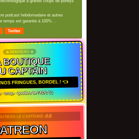
té technologique à grands coups de poneys
otre podcast hebdomadaire et autres
 de temps est garantie à 100%…
Twitter
🔥 NOUVEAU 🔥
A BOUTIQUE
U CAPTAIN
NOS FRINGUES, BORDEL ! 👈
 · mugs · goodies de l'ADC 🏴‍☠️
OUTIENS LE CAPITAINE 💰💰
ATREON