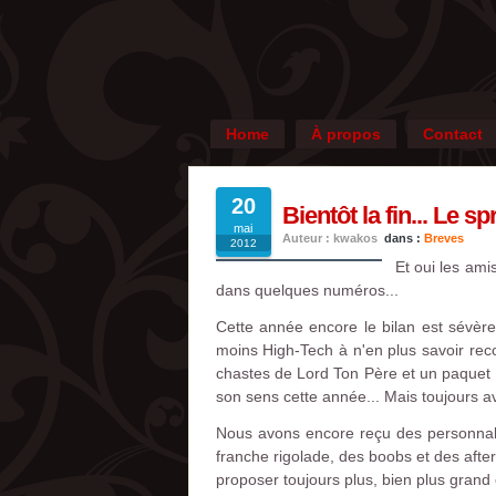
Home
À propos
Contact
20
Bientôt la fin... Le 
mai
Auteur : kwakos
dans :
Breves
2012
Et oui les ami
dans quelques numéros...
Cette année encore le bilan est sévèr
moins High-Tech à n'en plus savoir reco
chastes de Lord Ton Père et un paquet (
son sens cette année... Mais toujours ave
Nous avons encore reçu des personnalit
franche rigolade, des boobs et des after
proposer toujours plus, bien plus grand e