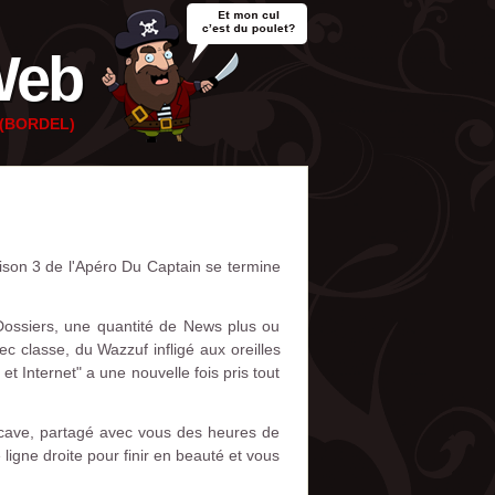
Web
e (BORDEL)
aison 3 de l'Apéro Du Captain se termine
Dossiers, une quantité de News plus ou
c classe, du Wazzuf infligé aux oreilles
 Internet" a une nouvelle fois pris tout
e cave, partagé avec vous des heures de
ligne droite pour finir en beauté et vous