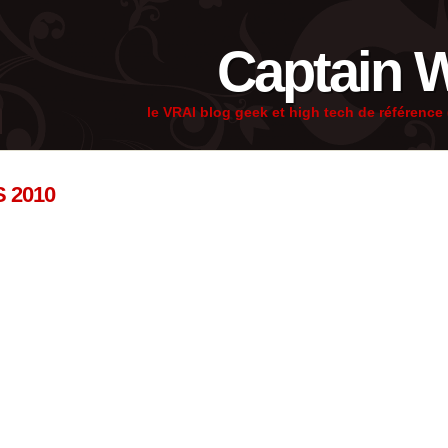
Captain 
le VRAI blog geek et high tech de référenc
S 2010