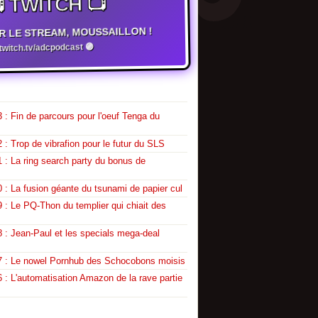
 TWITCH 📺
R LE STREAM, MOUSSAILLON !
witch.tv/adcpodcast 🟣
 : Fin de parcours pour l'oeuf Tenga du
 : Trop de vibrafion pour le futur du SLS
 : La ring search party du bonus de
 : La fusion géante du tsunami de papier cul
 : Le PQ-Thon du templier qui chiait des
 : Jean-Paul et les specials mega-deal
7 : Le nowel Pornhub des Schocobons moisis
 : L'automatisation Amazon de la rave partie