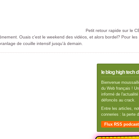
Petit retour rapide sur le C
vènement. Ouais c'est le weekend des vidéos, et alors bordel? Pour les p
branlage de couille intensif jusqu'à demain.
le blog high tech d
Bienvenue moussaillo
du Web français ! Un 
informé de l'actuali
défoncés au crack.
Entre les articles, n
conneries : la perte
Flux RSS podcast