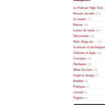
Le Podcast High Tech
Revues de web
(137)
Le navire
(77)
Breves
(65)
Loisirs de nerds
(50)
Découverte
(45)
Web, blogs etc...
(43)
Sciences et techniques
Software & Apps
(29)
Concepts
(25)
Hardware
(21)
What the fuck
(19)
Graph & design
(7)
Mobiles
(4)
Politique
(1)
concert
(1)
Pognon
(1)