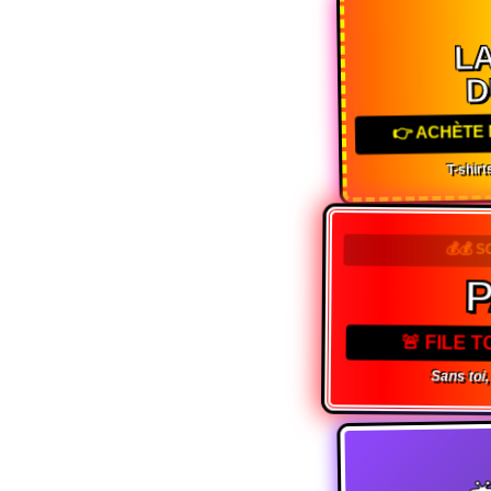
LA
D
👉 ACHÈTE 
T-shirts
💰💰 
P
🚨 FILE 
Sans toi, 