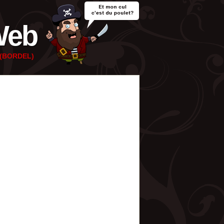
Web
e (BORDEL)