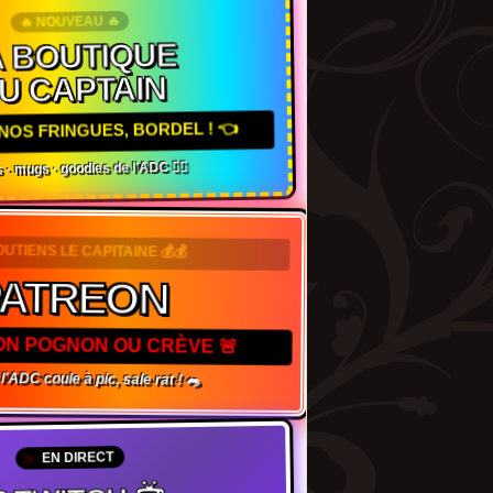
🔥 NOUVEAU 🔥
 BOUTIQUE
U CAPTAIN
NOS FRINGUES, BORDEL ! 👈
 · mugs · goodies de l'ADC 🏴‍☠️
SOUTIENS LE CAPITAINE 💰💰
ATREON
TON POGNON OU CRÈVE 🚨
l'ADC coule à pic, sale rat ! 🐀
EN DIRECT