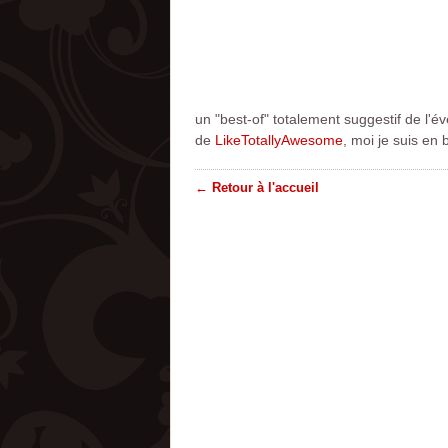
un "best-of" totalement suggestif de l'é
de
LikeTotallyAwesome
, moi je suis en 
← Retour à l'accueil