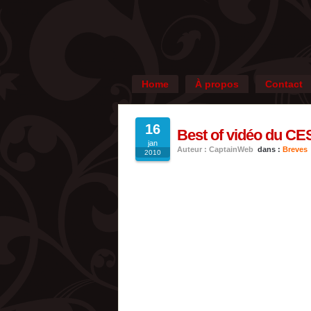
Home
À propos
Contact
16
Best of vidéo du CE
jan
Auteur : CaptainWeb
dans :
Breves
2010