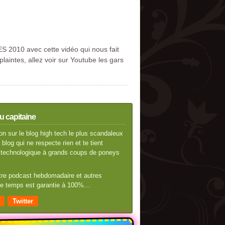
ES 2010 avec cette vidéo qui nous fait
laintes, allez voir sur Youtube les gars
u capitaine
n sur le blog high tech le plus scandaleux
blog qui ne respecte rien et te tient
té technologique à grands coups de poneys
otre podcast hebdomadaire et autres
 de temps est garantie à 100%…
Twitter