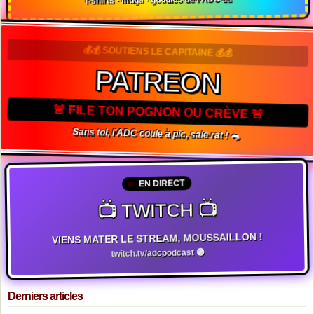
T-shirts · mugs · goodies de l'ADC 🏴‍☠️
💰💰 SOUTIENS LE CAPITAINE 💰💰
PATREON
🚨 FILE TON POGNON OU CRÈVE 🚨
Sans toi, l'ADC coule à pic, sale rat ! 🐀
EN DIRECT
📺 TWITCH 📺
VIENS MATER LE STREAM, MOUSSAILLON !
twitch.tv/adcpodcast 🟣
Derniers articles