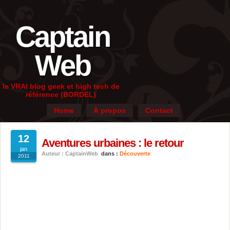
Captain
Web
le VRAI blog geek et high tech de
référence (BORDEL)
Home
À propos
Contact
12
Aventures urbaines : le retour
jan
Auteur : CaptainWeb
dans :
Découverte
2011