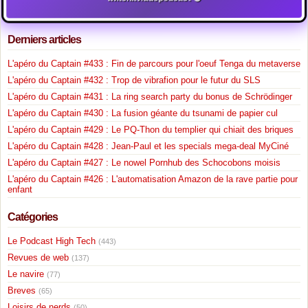
Derniers articles
L'apéro du Captain #433 : Fin de parcours pour l'oeuf Tenga du metaverse
L'apéro du Captain #432 : Trop de vibrafion pour le futur du SLS
L'apéro du Captain #431 : La ring search party du bonus de Schrödinger
L'apéro du Captain #430 : La fusion géante du tsunami de papier cul
L'apéro du Captain #429 : Le PQ-Thon du templier qui chiait des briques
L'apéro du Captain #428 : Jean-Paul et les specials mega-deal MyCiné
L'apéro du Captain #427 : Le nowel Pornhub des Schocobons moisis
L'apéro du Captain #426 : L'automatisation Amazon de la rave partie pour
enfant
Catégories
Le Podcast High Tech
(443)
Revues de web
(137)
Le navire
(77)
Breves
(65)
Loisirs de nerds
(50)