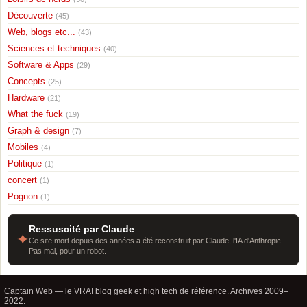
Découverte
(45)
Web, blogs etc...
(43)
Sciences et techniques
(40)
Software & Apps
(29)
Concepts
(25)
Hardware
(21)
What the fuck
(19)
Graph & design
(7)
Mobiles
(4)
Politique
(1)
concert
(1)
Pognon
(1)
Ressuscité par Claude
✦
Ce site mort depuis des années a été reconstruit par Claude, l'IA d'Anthropic.
Pas mal, pour un robot.
Captain Web — le VRAI blog geek et high tech de référence. Archives 2009–
2022.