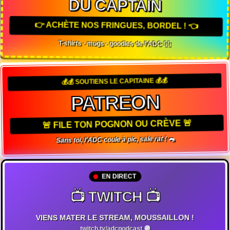
DU CAPTAIN
👉 ACHÈTE NOS FRINGUES, BORDEL ! 👈
T-shirts · mugs · goodies de l'ADC 🏴‍☠️
💰💰 SOUTIENS LE CAPITAINE 💰💰
PATREON
🚨 FILE TON POGNON OU CRÈVE 🚨
Sans toi, l'ADC coule à pic, sale rat ! 🐀
EN DIRECT
📺 TWITCH 📺
VIENS MATER LE STREAM, MOUSSAILLON !
twitch.tv/adcpodcast 🟣