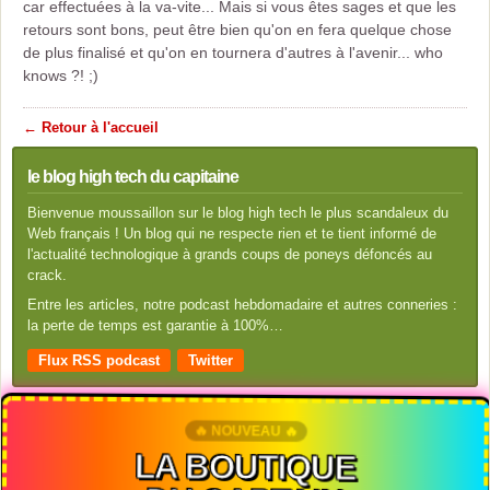
car effectuées à la va-vite... Mais si vous êtes sages et que les
retours sont bons, peut être bien qu'on en fera quelque chose
de plus finalisé et qu'on en tournera d'autres à l'avenir... who
knows ?! ;)
← Retour à l'accueil
le blog high tech du capitaine
Bienvenue moussaillon sur le blog high tech le plus scandaleux du
Web français ! Un blog qui ne respecte rien et te tient informé de
l'actualité technologique à grands coups de poneys défoncés au
crack.
Entre les articles, notre podcast hebdomadaire et autres conneries :
la perte de temps est garantie à 100%…
Flux RSS podcast
Twitter
🔥 NOUVEAU 🔥
LA BOUTIQUE