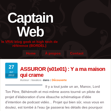
Captain
Web
le VRAI blog geek et high tech de
référence (BORDEL)
Home
À propos
Contact
27
ASSUROR (s01e01) : Y a ma maison
avr
qui crame
2012
Auteur : kwakos
dans :
Découverte
Il y a tout juste un an, Manox, Lord
Ton Père, Béhémoth et moi-même avons tourné un pilote de
projet d'élaboration d'une ébauche schématique d'idée
d'intention de podcast vidéo... Projet qui bien sûr, vous vous en
doutez, est tombé à l'eau (je passerai les détails des pourquoi