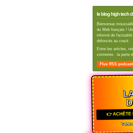
le blog high tech d
Bienvenue moussaillo
du Web français ! Un 
informé de l'actuali
défoncés au crack.
Entre les articles, n
conneries : la perte
Flux RSS podcast
LA
D
👉 ACHÈTE 
T-shirts