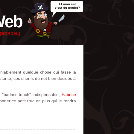
Web
e (BORDEL)
déniablement quelque chose qui fasse la
torité, ces shérifs du net bien décidés à
 "badass touch" indispensable,
Fabrice
nner ce petit truc en plus qui le rendra