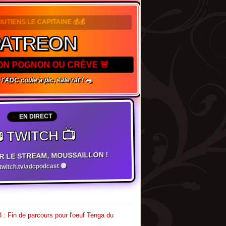
OUTIENS LE CAPITAINE 💰💰
ATREON
TON POGNON OU CRÈVE 🚨
l'ADC coule à pic, sale rat ! 🐀
EN DIRECT
 TWITCH 📺
R LE STREAM, MOUSSAILLON !
witch.tv/adcpodcast 🟣
 : Fin de parcours pour l'oeuf Tenga du