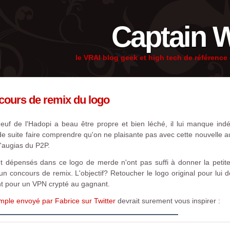
Captain 
le VRAI blog geek et high tech de référenc
cours de remix du logo
neuf de l'Hadopi a beau être propre et bien léché, il lui manque in
t de suite faire comprendre qu'on ne plaisante pas avec cette nouvelle au
d'augias du P2P.
dépensés dans ce logo de merde n'ont pas suffi à donner la petite
 concours de remix. L'objectif? Retoucher le logo original pour lui do
nt pour un VPN crypté au gagnant.
mple envoyé par Fabrice sur Twitter
devrait surement vous inspirer :