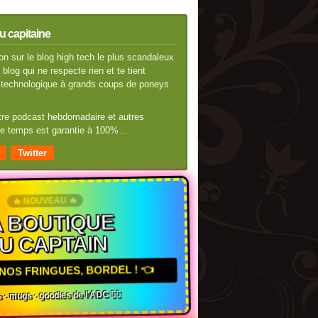
u capitaine
n sur le blog high tech le plus scandaleux
blog qui ne respecte rien et te tient
té technologique à grands coups de poneys
otre podcast hebdomadaire et autres
 de temps est garantie à 100%…
Twitter
🔥 NOUVEAU 🔥
 BOUTIQUE
U CAPTAIN
NOS FRINGUES, BORDEL ! 👈
 · mugs · goodies de l'ADC 🏴‍☠️