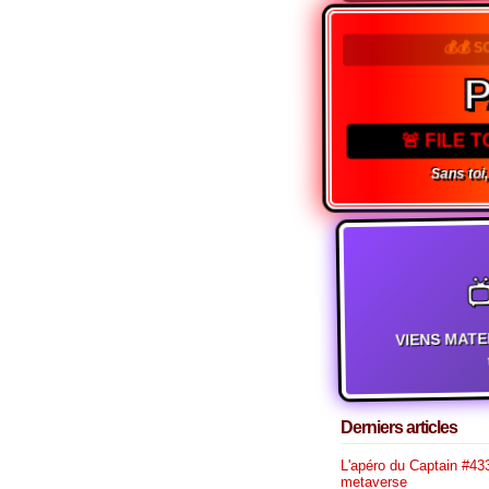
💰💰 S
P
🚨 FILE 
Sans toi, 

VIENS MATE
t
Derniers articles
L'apéro du Captain #433
metaverse