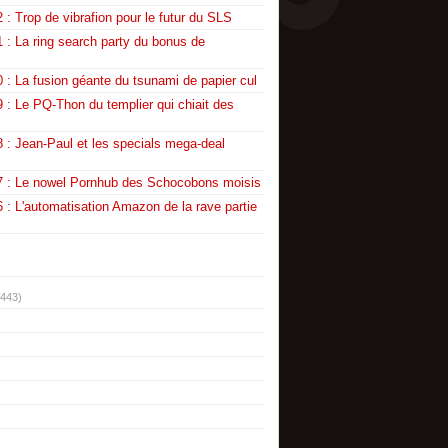
 : Trop de vibrafion pour le futur du SLS
 : La ring search party du bonus de
 : La fusion géante du tsunami de papier cul
 : Le PQ-Thon du templier qui chiait des
 : Jean-Paul et les specials mega-deal
7 : Le nowel Pornhub des Schocobons moisis
 : L'automatisation Amazon de la rave partie
(443)