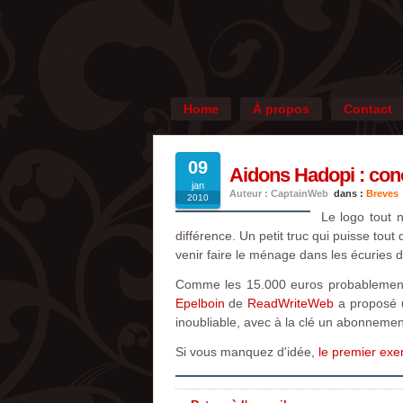
Home
À propos
Contact
09
Aidons Hadopi : con
jan
Auteur : CaptainWeb
dans :
Breves
2010
Le logo tout 
différence. Un petit truc qui puisse tou
venir faire le ménage dans les écuries 
Comme les 15.000 euros probablement 
Epelboin
de
ReadWriteWeb
a proposé un
inoubliable, avec à la clé un abonneme
Si vous manquez d'idée,
le premier exe