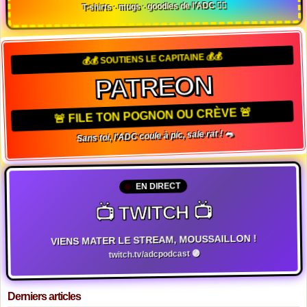
T-shirts · mugs · goodies de l'ADC 🏴‍☠️
💰💰 SOUTIENS LE CAPITAINE 💰💰
PATREON
🚨 FILE TON POGNON OU CRÈVE 🚨
Sans toi, l'ADC coule à pic, sale rat ! 🐀
EN DIRECT
📺 TWITCH 📺
VIENS MATER LE STREAM, MOUSSAILLON !
twitch.tv/adcpodcast 🟣
Derniers articles