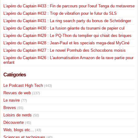
L'apéro du Captain #433 : Fin de parcours pour l'oeuf Tenga du metaverse
L'apéro du Captain #432 : Trop de vibrafion pour le futur du SLS
L'apéro du Captain #431 : La ring search party du bonus de Schrödinger
L'apéro du Captain #430 : La fusion géante du tsunami de papier cul
L'apéro du Captain #429 : Le PQ-Thon du templier qui chiait des briques
L'apéro du Captain #428 : Jean-Paul et les specials mega-deal MyCiné
L'apéro du Captain #427 : Le nowel Pornhub des Schocobons moisis
L'apéro du Captain #426 : L'automatisation Amazon de la rave partie pour
enfant
Catégories
Le Podcast High Tech
(443)
Revues de web
(137)
Le navire
(77)
Breves
(65)
Loisirs de nerds
(50)
Découverte
(45)
Web, blogs etc...
(43)
Sciences et techniques
(40)