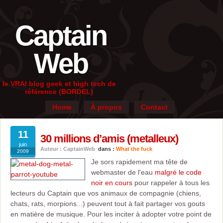
Captain
Web
le VRAI blog geek et high tech de
référence (BORDEL)
Home
À propos
Contact
11
30 millions d’amis (metalleux)
juin
Auteur : CaptainWeb
dans :
What the fuck
2009
Je sors rapidement ma tête de
webmaster de l'eau
malgré le code
noir en cours
pour rappeler à tous les
lecteurs du Captain que vos animaux de compagnie (chiens,
chats, rats, morpions...) peuvent tout à fait partager vos gouts
en matière de musique. Pour les inciter à adopter votre point de